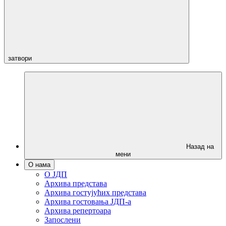
затвори
Назад на
мени
О нама
О ЈДП
Архива представа
Архива гостујућих представа
Архива гостовања ЈДП-а
Архива репертоара
Запослени