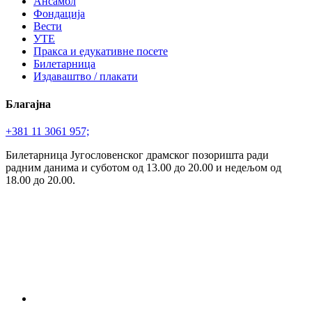
Ансамбл
Фондација
Вести
УТЕ
Пракса и едукативне посете
Билетарница
Издаваштво / плакати
Благајна
+381 11 3061 957;
Билетарница Југословенског драмског позоришта ради
радним данима и суботом од 13.00 до 20.00 и недељом од
18.00 до 20.00.