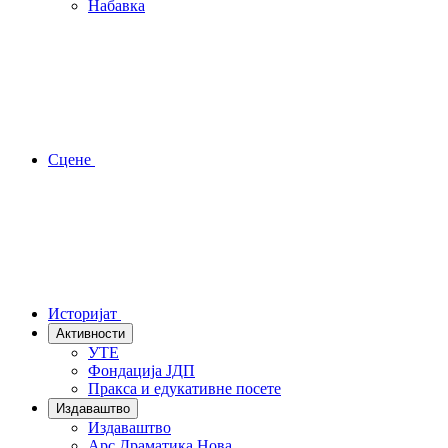
Набавка
Сцене
Историјат
Активности
УТЕ
Фондација ЈДП
Пракса и едукативне посете
Издаваштво
Издаваштво
Арс Драматика Нова