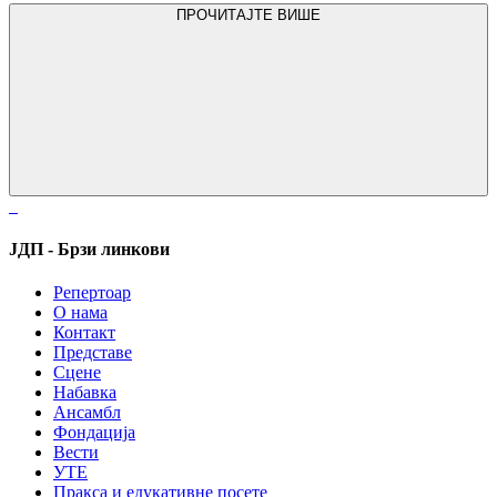
ПРОЧИТАЈТЕ ВИШЕ
ЈДП - Брзи линкови
Репертоар
О нама
Контакт
Представе
Сцене
Набавка
Ансамбл
Фондација
Вести
УТЕ
Пракса и едукативне посете