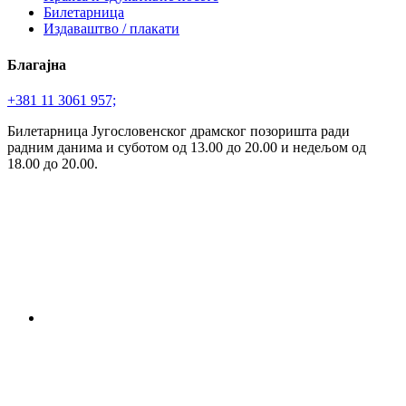
Билетарница
Издаваштво / плакати
Благајна
+381 11 3061 957;
Билетарница Југословенског драмског позоришта ради
радним данима и суботом од 13.00 до 20.00 и недељом од
18.00 до 20.00.