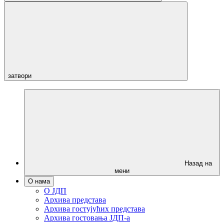
затвори
Назад на
мени
О нама
О ЈДП
Архива представа
Архива гостујућих представа
Архива гостовања ЈДП-а