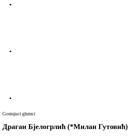
Gostujuci glumci
Драган Бјелогрлић (*Милан Гутовић)