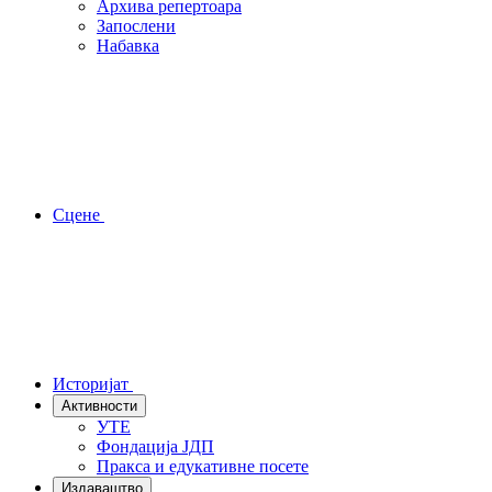
Архива репертоара
Запослени
Набавка
Сцене
Историјат
Активности
УТЕ
Фондација ЈДП
Пракса и едукативне посете
Издаваштво