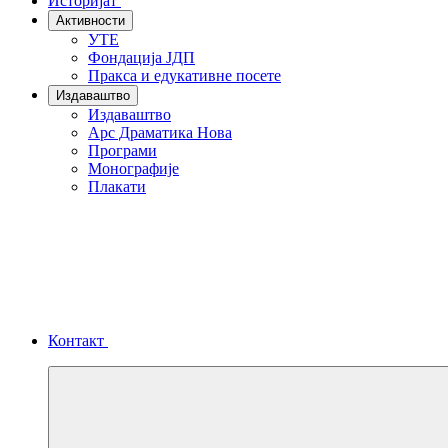
Историјат
Активности
УТЕ
Фондација ЈДП
Пракса и едукативне посете
Издаваштво
Издаваштво
Арс Драматика Нова
Програми
Монографије
Плакати
Контакт