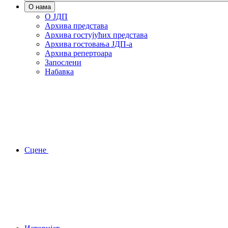
О нама
О ЈДП
Архива представа
Архива гостујућих представа
Архива гостовања ЈДП-а
Архива репертоара
Запослени
Набавка
Сцене