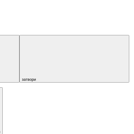
затвори
и