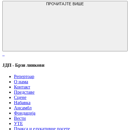
ПРОЧИТАЈТЕ ВИШЕ
ЈДП - Брзи линкови
Репертоар
О нама
Контакт
Представе
Сцене
Набавка
Ансамбл
Фондација
Вести
УТЕ
Пракса и едукативне посете