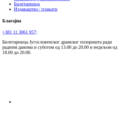
Билетарница
Издаваштво / плакати
Благајна
+381 11 3061 957;
Билетарница Југословенског драмског позоришта ради
радним данима и суботом од 13.00 до 20.00 и недељом од
18.00 до 20.00.