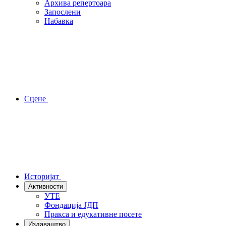
Архива репертоара
Запослени
Набавка
Сцене
Историјат
Активности
УТЕ
Фондација ЈДП
Пракса и едукативне посете
Издаваштво