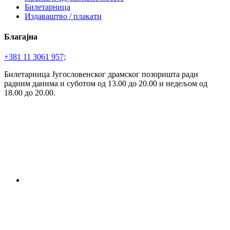
Билетарница
Издаваштво / плакати
Благајна
+381 11 3061 957;
Билетарница Југословенског драмског позоришта ради
радним данима и суботом од 13.00 до 20.00 и недељом од
18.00 до 20.00.