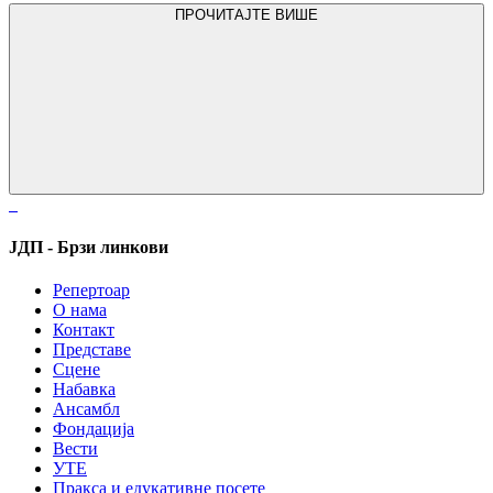
ПРОЧИТАЈТЕ ВИШЕ
ЈДП - Брзи линкови
Репертоар
О нама
Контакт
Представе
Сцене
Набавка
Ансамбл
Фондација
Вести
УТЕ
Пракса и едукативне посете