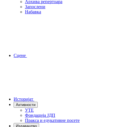
Архива репертоара
Запослени
Набавка
Сцене
Историјат
Активности
УТЕ
Фондација ЈДП
Пракса и едукативне посете
Издаваштво