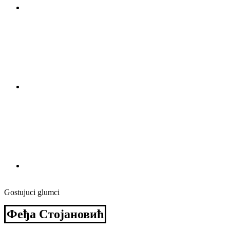
Gostujuci glumci
Феђа Стојановић