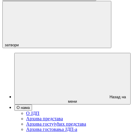
затвори
Назад на
мени
О нама
О ЈДП
Архива представа
Архива гостујућих представа
Архива гостовања ЈДП-а