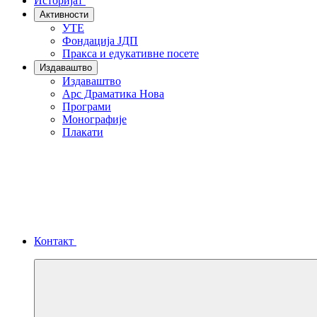
Историјат
Активности
УТЕ
Фондација ЈДП
Пракса и едукативне посете
Издаваштво
Издаваштво
Арс Драматика Нова
Програми
Монографије
Плакати
Контакт