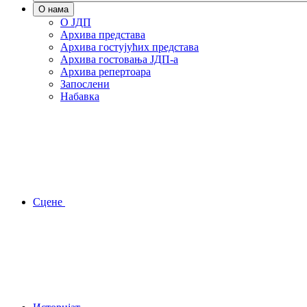
О нама
О ЈДП
Архива представа
Архива гостујућих представа
Архива гостовања ЈДП-а
Архива репертоара
Запослени
Набавка
Сцене