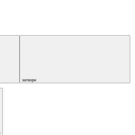
затвори
и