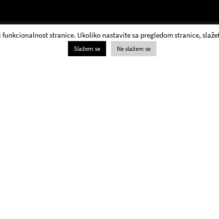
 i funkcionalnost stranice. Ukoliko nastavite sa pregledom stranice, slažet
Slažem se
Ne slažem se
Благајна
+381 11 3061 957;
Билетарница Југословенског драмског позоришта
ради радним данима и суботом од 13.00 до 20.00 и
недељом од 18.00 до 20.00.