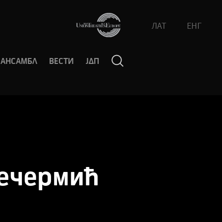
ЛАТ
ЕНГ
АНСАМБЛ
ВЕСТИ
ЈДП
ечермић