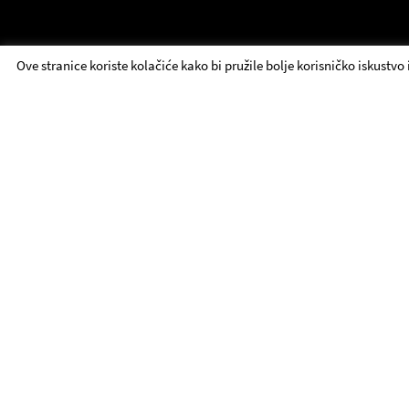
Ove stranice koriste kolačiće kako bi pružile bolje korisničko iskustvo
ЈДП - Брзи линкови
Репертоар
О нама
Контакт
Представе
Сцене
Набавка
Ансамбл
Фондација
Вести
Пракса и едукативне
УТЕ
Билетарница
посете