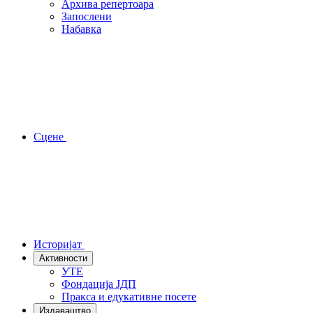
Архива репертоара
Запослени
Набавка
Сцене
Историјат
Активности
УТЕ
Фондација ЈДП
Пракса и едукативне посете
Издаваштво