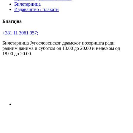
Билетарница
Издаваштво / плакати
Благајна
+381 11 3061 957;
Билетарница Југословенског драмског позоришта ради
радним данима и суботом од 13.00 до 20.00 и недељом од
18.00 до 20.00.