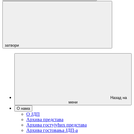
затвори
Назад на
мени
О нама
О ЈДП
Архива представа
Архива гостујућих представа
Архива гостовања ЈДП-а