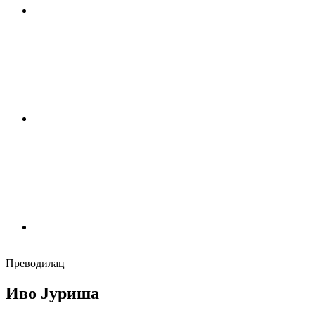
Преводилац
Иво Јуриша