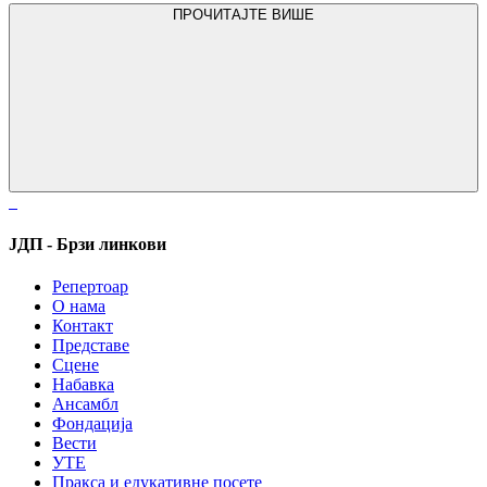
ПРОЧИТАЈТЕ ВИШЕ
ЈДП - Брзи линкови
Репертоар
О нама
Контакт
Представе
Сцене
Набавка
Ансамбл
Фондација
Вести
УТЕ
Пракса и едукативне посете