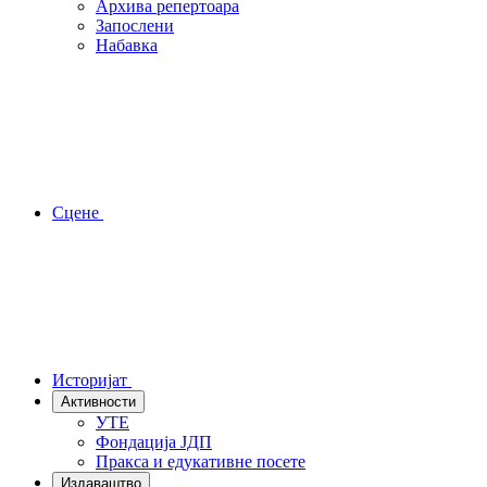
Архива репертоара
Запослени
Набавка
Сцене
Историјат
Активности
УТЕ
Фондација ЈДП
Пракса и едукативне посете
Издаваштво