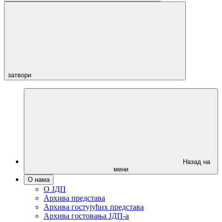
затвори
Назад на
мени
О нама
О ЈДП
Архива представа
Архива гостујућих представа
Архива гостовања ЈДП-а