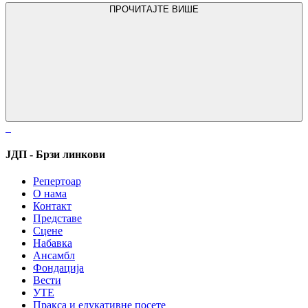
ПРОЧИТАЈТЕ ВИШЕ
ЈДП - Брзи линкови
Репертоар
О нама
Контакт
Представе
Сцене
Набавка
Ансамбл
Фондација
Вести
УТЕ
Пракса и едукативне посете