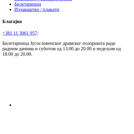
Билетарница
Издаваштво / плакати
Благајна
+381 11 3061 957;
Билетарница Југословенског драмског позоришта ради
радним данима и суботом од 13.00 до 20.00 и недељом од
18.00 до 20.00.