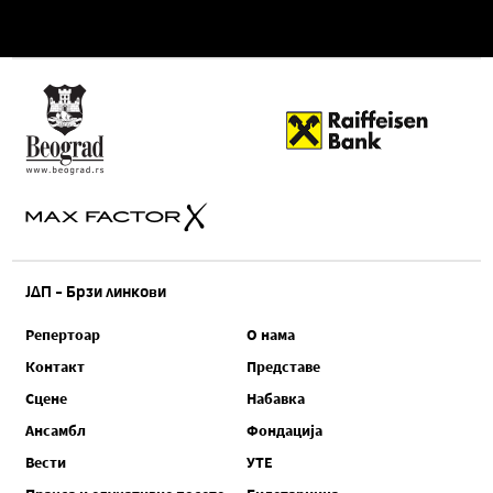
ЈДП - Брзи линкови
Репертоар
О нама
Контакт
Представе
Сцене
Набавка
Ансамбл
Фондација
Вести
УТЕ