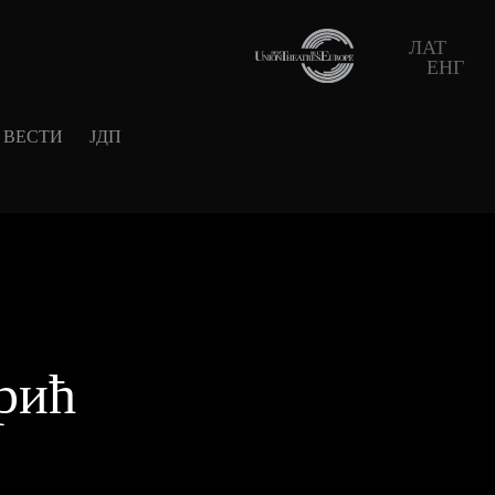
ЛАТ
ЕНГ
ВЕСТИ
ЈДП
рић