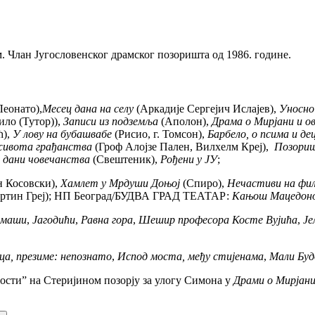
м. Члан Југословенског драмског позоришта од 1986. године.
еонато),
Месец дана на селу
(Аркадије Сергејич Ислајев),
Уносно
ло (Тутор)),
Записи из подземља
(Аполон),
Драма о Мирјани и ов
),
У лову на бубашвабе
(Рисио, г. Томсон),
Барбело, о псима и де
 живота грађанства
(Гроф Алојзе Пален, Вилхелм Креј),
Позориш
 дани човечанства
(Свештеник),
Рођени у ЈУ
;
 Косовски),
Хамлет у Мрдуши Доњој
(Спиро),
Нечастиви на фи
ртин Греј); НП Београд/БУДВА ГРАД ТЕАТАР:
Кањош Мацедон
маши
,
Јагодићи
,
Равна гора
,
Шешир професора Косте Вујића
,
Је
ца, презиме: непознато
,
Испод моста, међу стијенама
,
Мали Буд
ости” на Стеријином позорју за улогу Симона у
Драми о Мирјани