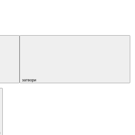
затвори
и