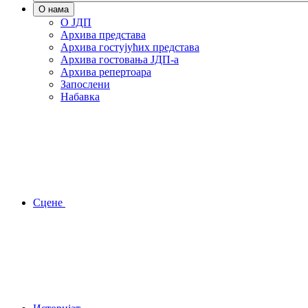
О нама
О ЈДП
Архива представа
Архива гостујућих представа
Архива гостовања ЈДП-а
Архива репертоара
Запослени
Набавка
Сцене