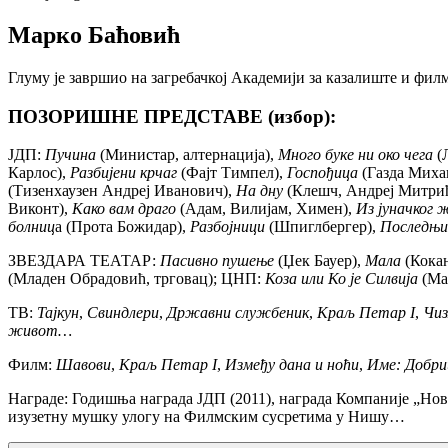
Марко Баћовић
Глуму је завршио на загребачкој Академији за казалиште и фил
ПОЗОРИШНЕ ПРЕДСТАВЕ (избор):
ЈДП:
Пучина
(Министар, алтернација),
Много буке ни око чега
(Л
Карлос),
Разбијени крчаг
(Фајт Тимпел),
Госпођица
(Газда Михаи
(Тизенхаузен Андреј Иванович),
На дну
(Клешч, Андреј Митрић
Виконт),
Како вам драго
(Адам, Вилијам, Химен),
Из јуначког
болниц
а (Прота Божидар),
Разбојници
(Шпиглбергер),
Последњи
ЗВЕЗДАРА ТЕАТАР:
Пасивно пушење
(Џек Бауер),
Мала
(Кокан
(Младен Обрадовић, трговац); ЦНП:
Коза или Ко је Силвија
(Ма
ТВ:
Тајкун
,
Свиндлери
,
Државни
службеник
,
Краљ Петар I
,
Чиз
живот…
Филм:
Шавови
,
Краљ Петар I
,
Између дана и ноћи
,
Име: Добри
Награде: Годишња награда ЈДП (2011), награда Компаније „Нов
изузетну мушку улогу на Филмским сусретима у Нишу…