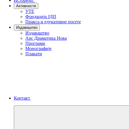
Историјат
Активности
УТЕ
Фондација ЈДП
Пракса и едукативне посете
Издаваштво
Издаваштво
Арс Драматика Нова
Програми
Монографије
Плакати
Контакт