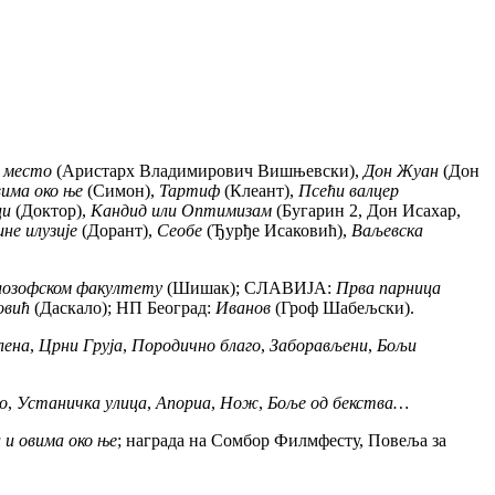
 место
(Аристарх Владимирович Вишњевски),
Дон Жуан
(Дон
има око ње
(Симон),
Тартиф
(Клеант),
Псећи валцер
ци
(Доктор),
Кандид или Оптимизам
(Бугарин 2, Дон Исахар,
не илузије
(Дорант),
Сеобе
(Ђурђе Исаковић),
Ваљевска
лозофском факултету
(Шишак); СЛАВИЈА:
Прва парница
овић
(Даскало); НП Београд:
Иванов
(Гроф Шабељски).
лена
,
Црни Груја
,
Породично благо
,
Заборављени
,
Бољи
о
,
Устаничка улица
,
Апориа
,
Нож
,
Боље од бекства…
 и овима око ње
; награда на Сомбор Филмфесту, Повеља за