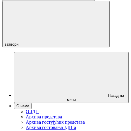
затвори
Назад на
мени
О нама
О ЈДП
Архива представа
Архива гостујућих представа
Архива гостовања ЈДП-а