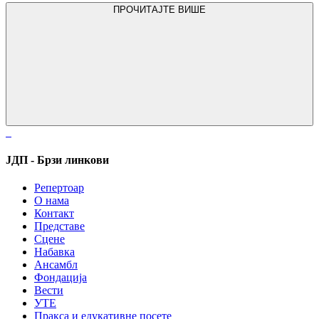
ПРОЧИТАЈТЕ ВИШЕ
ЈДП - Брзи линкови
Репертоар
О нама
Контакт
Представе
Сцене
Набавка
Ансамбл
Фондација
Вести
УТЕ
Пракса и едукативне посете