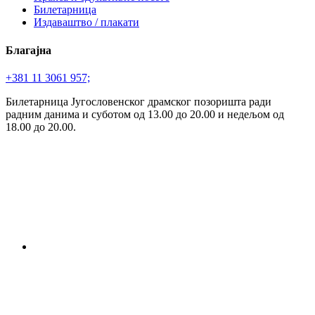
Билетарница
Издаваштво / плакати
Благајна
+381 11 3061 957;
Билетарница Југословенског драмског позоришта ради
радним данима и суботом од 13.00 до 20.00 и недељом од
18.00 до 20.00.