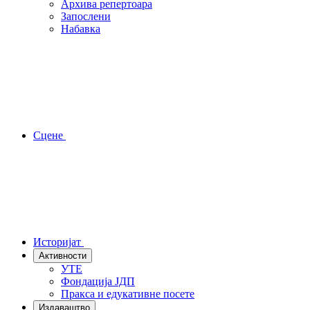
Архива репертоара
Запослени
Набавка
Сцене
Историјат
Активности
УТЕ
Фондација ЈДП
Пракса и едукативне посете
Издаваштво