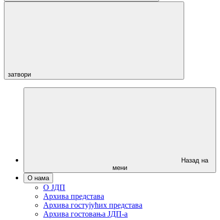
затвори
Назад на
мени
О нама
О ЈДП
Архива представа
Архива гостујућих представа
Архива гостовања ЈДП-а