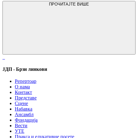
ПРОЧИТАЈТЕ ВИШЕ
ЈДП - Брзи линкови
Репертоар
О нама
Контакт
Представе
Сцене
Набавка
Ансамбл
Фондација
Вести
УТЕ
Пракса и едукативне посете