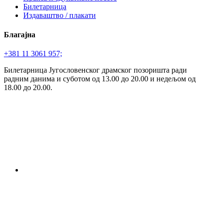
Билетарница
Издаваштво / плакати
Благајна
+381 11 3061 957;
Билетарница Југословенског драмског позоришта ради
радним данима и суботом од 13.00 до 20.00 и недељом од
18.00 до 20.00.