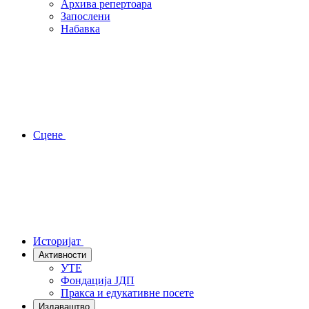
Архива репертоара
Запослени
Набавка
Сцене
Историјат
Активности
УТЕ
Фондација ЈДП
Пракса и едукативне посете
Издаваштво