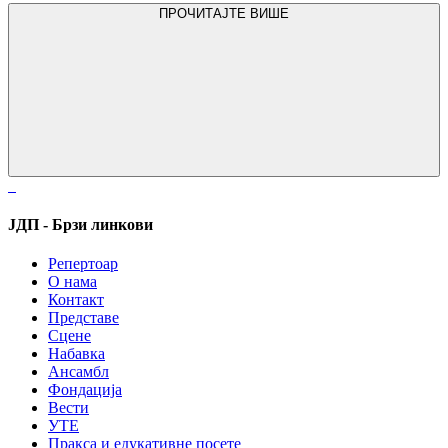
ПРОЧИТАЈТЕ ВИШЕ
ЈДП - Брзи линкови
Репертоар
О нама
Контакт
Представе
Сцене
Набавка
Ансамбл
Фондација
Вести
УТЕ
Пракса и едукативне посете