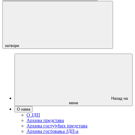
затвори
Назад на
мени
О нама
О ЈДП
Архива представа
Архива гостујућих представа
Архива гостовања ЈДП-а