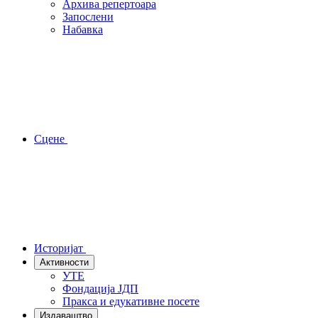
Архива репертоара
Запослени
Набавка
Сцене
Историјат
Активности
УТЕ
Фондација ЈДП
Пракса и едукативне посете
Издаваштво