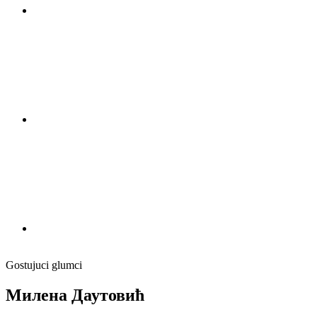
Gostujuci glumci
Милена Даутовић