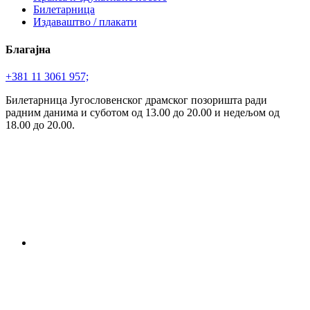
Билетарница
Издаваштво / плакати
Благајна
+381 11 3061 957;
Билетарница Југословенског драмског позоришта ради
радним данима и суботом од 13.00 до 20.00 и недељом од
18.00 до 20.00.