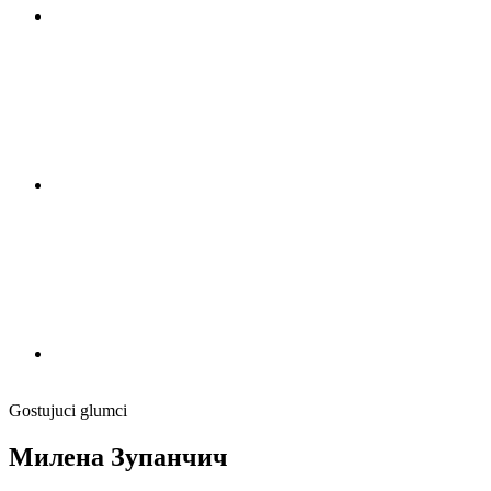
Gostujuci glumci
Милена Зупанчич