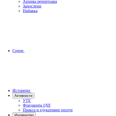
Архива репертоара
Запослени
Набавка
Сцене
Историјат
Активности
УТЕ
Фондација ЈДП
Пракса и едукативне посете
Издаваштво