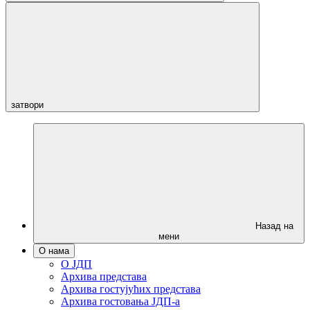
затвори
Назад на
мени
О нама
О ЈДП
Архива представа
Архива гостујућих представа
Архива гостовања ЈДП-а