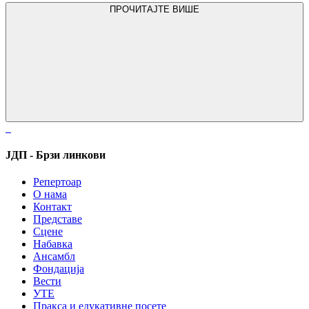
ПРОЧИТАЈТЕ ВИШЕ
ЈДП - Брзи линкови
Репертоар
О нама
Контакт
Представе
Сцене
Набавка
Ансамбл
Фондација
Вести
УТЕ
Пракса и едукативне посете