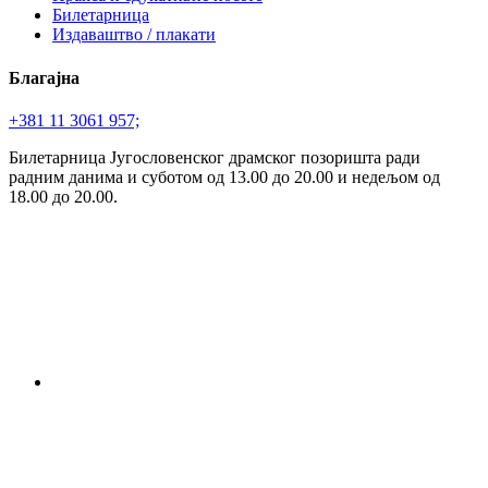
Билетарница
Издаваштво / плакати
Благајна
+381 11 3061 957;
Билетарница Југословенског драмског позоришта ради
радним данима и суботом од 13.00 до 20.00 и недељом од
18.00 до 20.00.