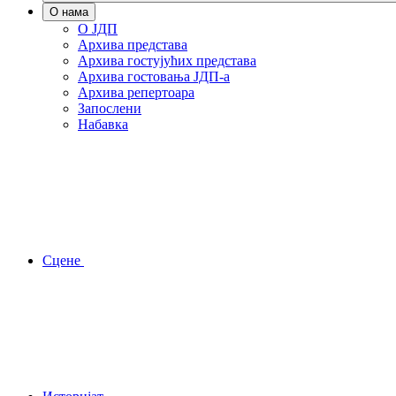
О нама
О ЈДП
Архива представа
Архива гостујућих представа
Архива гостовања ЈДП-а
Архива репертоара
Запослени
Набавка
Сцене