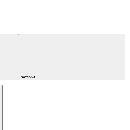
затвори
и