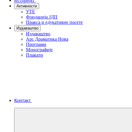
Историјат
Активности
УТЕ
Фондација ЈДП
Пракса и едукативне посете
Издаваштво
Издаваштво
Арс Драматика Нова
Програми
Монографије
Плакати
Контакт