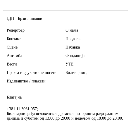
ЈДП - Брзи линкови
Репертоар
О нама
Контакт
Представе
Сцене
Набавка
Ансамбл
Фондација
Вести
УТЕ
Пракса и едукативне посете
Билетарница
Издаваштво / плакати
Благајна
+381 11 3061 957;
Билетарница Југословенског драмског позоришта ради радним
данима и суботом од 13.00 до 20.00 и недељом од 18.00 до 20.00.