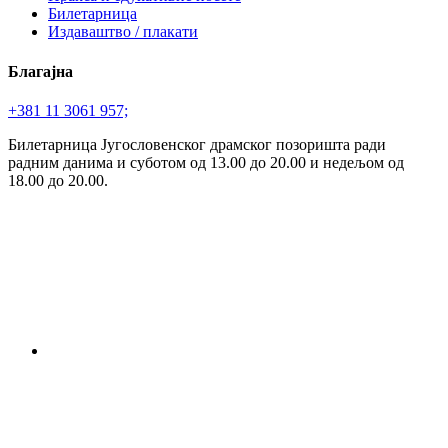
Билетарница
Издаваштво / плакати
Благајна
+381 11 3061 957;
Билетарница Југословенског драмског позоришта ради
радним данима и суботом од 13.00 до 20.00 и недељом од
18.00 до 20.00.