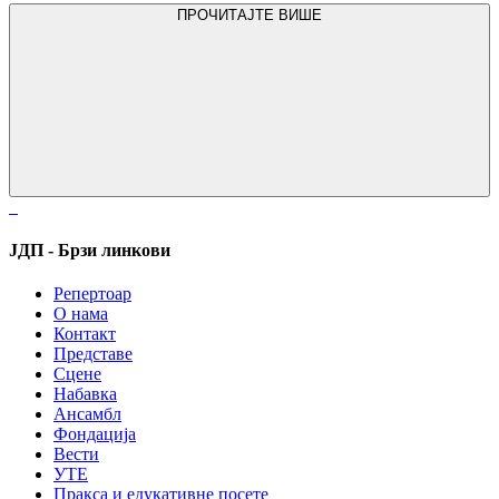
ПРОЧИТАЈТЕ ВИШЕ
ЈДП - Брзи линкови
Репертоар
О нама
Контакт
Представе
Сцене
Набавка
Ансамбл
Фондација
Вести
УТЕ
Пракса и едукативне посете