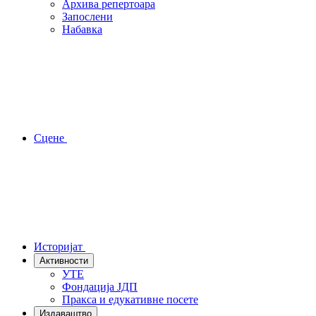
Архива репертоара
Запослени
Набавка
Сцене
Историјат
Активности
УТЕ
Фондација ЈДП
Пракса и едукативне посете
Издаваштво