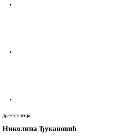
драматургија
Николина Ђукановић