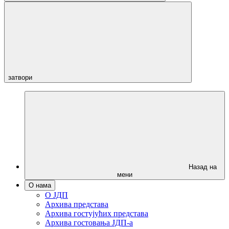
затвори
Назад на
мени
О нама
О ЈДП
Архива представа
Архива гостујућих представа
Архива гостовања ЈДП-а