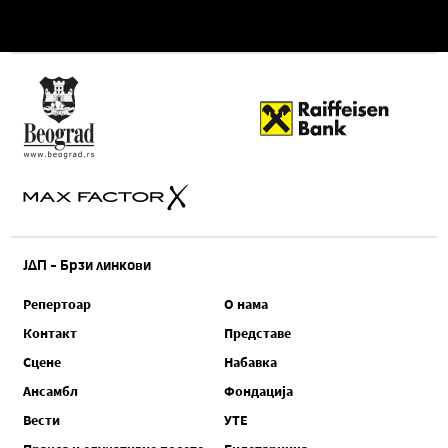
ЈДП - Брзи линкови
Репертоар
О нама
Контакт
Представе
Сцене
Набавка
Ансамбл
Фондација
Вести
УТЕ