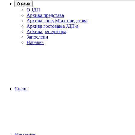
О нама
О ЈДП
Архива представа
Архива гостујућих представа
Архива гостовања ЈДП-а
Архива репертоара
Запослени
Набавка
Сцене