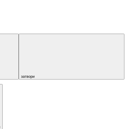
затвори
и