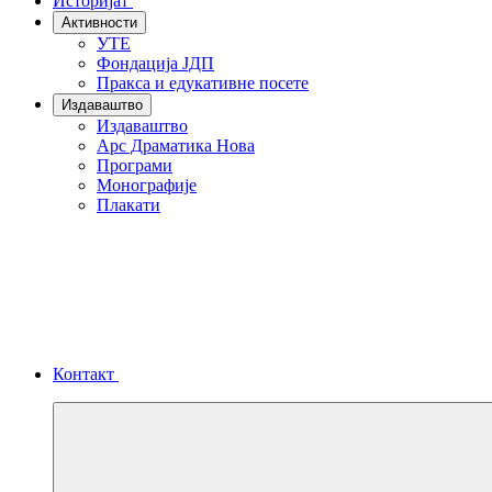
Историјат
Активности
УТЕ
Фондација ЈДП
Пракса и едукативне посете
Издаваштво
Издаваштво
Арс Драматика Нова
Програми
Монографије
Плакати
Контакт