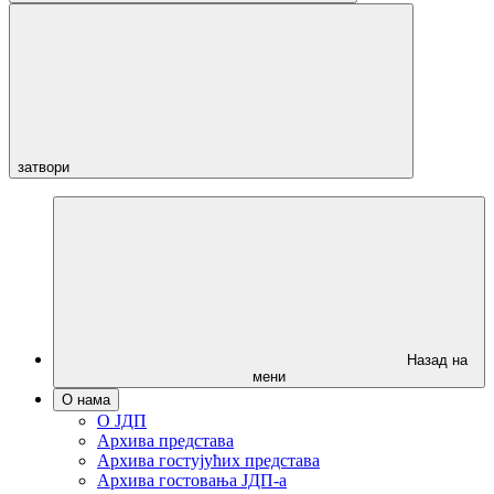
затвори
Назад на
мени
О нама
О ЈДП
Архива представа
Архива гостујућих представа
Архива гостовања ЈДП-а