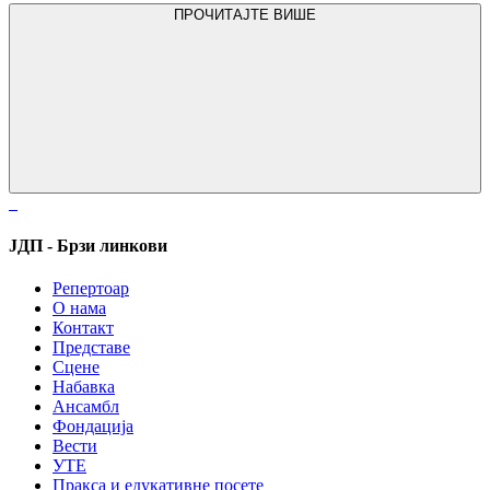
ПРОЧИТАЈТЕ ВИШЕ
ЈДП - Брзи линкови
Репертоар
О нама
Контакт
Представе
Сцене
Набавка
Ансамбл
Фондација
Вести
УТЕ
Пракса и едукативне посете