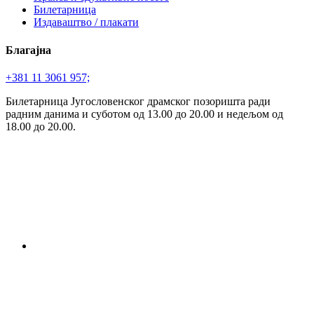
Билетарница
Издаваштво / плакати
Благајна
+381 11 3061 957;
Билетарница Југословенског драмског позоришта ради
радним данима и суботом од 13.00 до 20.00 и недељом од
18.00 до 20.00.