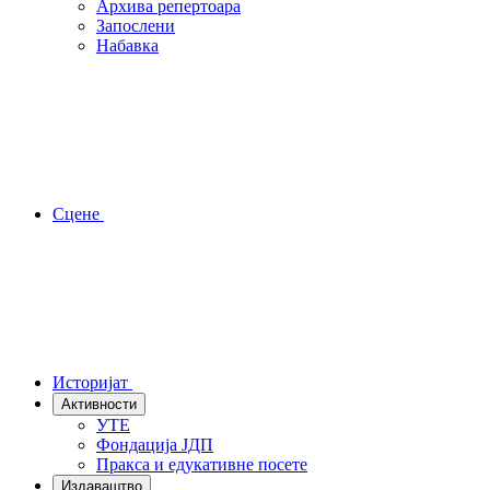
Архива репертоара
Запослени
Набавка
Сцене
Историјат
Активности
УТЕ
Фондација ЈДП
Пракса и едукативне посете
Издаваштво