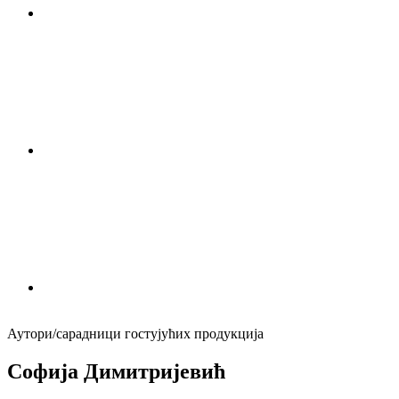
Аутори/сарадници гостујућих продукција
Софија Димитријевић