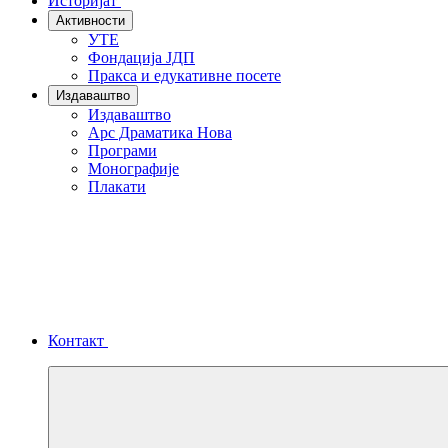
Историјат
Активности
УТЕ
Фондација ЈДП
Пракса и едукативне посете
Издаваштво
Издаваштво
Арс Драматика Нова
Програми
Монографије
Плакати
Контакт