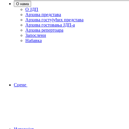
О нама
О ЈДП
Архива представа
Архива гостујућих представа
Архива гостовања ЈДП-а
Архива репертоара
Запослени
Набавка
Сцене