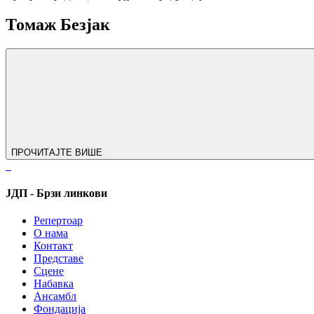
Томаж Бeзјак
ПРОЧИТАЈТЕ ВИШЕ
ЈДП - Брзи линкови
Репертоар
О нама
Контакт
Представе
Сцене
Набавка
Ансамбл
Фондација