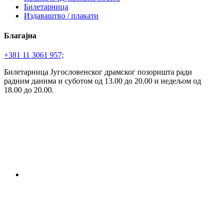
Билетарница
Издаваштво / плакати
Благајна
+381 11 3061 957;
Билетарница Југословенског драмског позоришта ради
радним данима и суботом од 13.00 до 20.00 и недељом од
18.00 до 20.00.