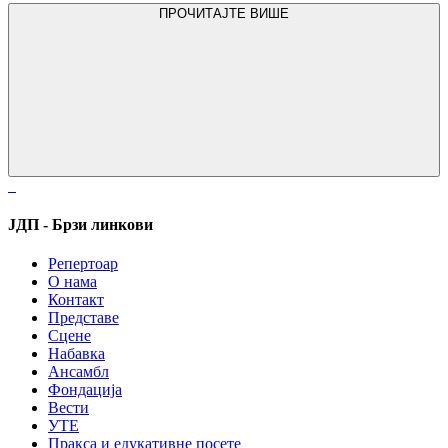
ПРОЧИТАЈТЕ ВИШЕ
ЈДП - Брзи линкови
Репертоар
О нама
Контакт
Представе
Сцене
Набавка
Ансамбл
Фондација
Вести
УТЕ
Пракса и едукативне посете