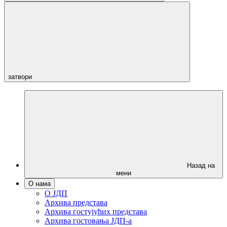
затвори
Назад на
мени
О нама
О ЈДП
Архива представа
Архива гостујућих представа
Архива гостовања ЈДП-а