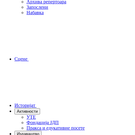
Архива репертоара
Запослени
Набавка
Сцене
Историјат
Активности
УТЕ
Фондација ЈДП
Пракса и едукативне посете
Издаваштво