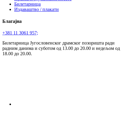
Билетарница
Издаваштво / плакати
Благајна
+381 11 3061 957;
Билетарница Југословенског драмског позоришта ради
радним данима и суботом од 13.00 до 20.00 и недељом од
18.00 до 20.00.