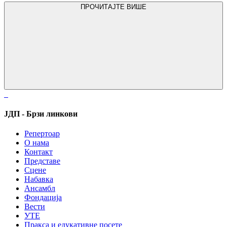
ПРОЧИТАЈТЕ ВИШЕ
ЈДП - Брзи линкови
Репертоар
О нама
Контакт
Представе
Сцене
Набавка
Ансамбл
Фондација
Вести
УТЕ
Пракса и едукативне посете