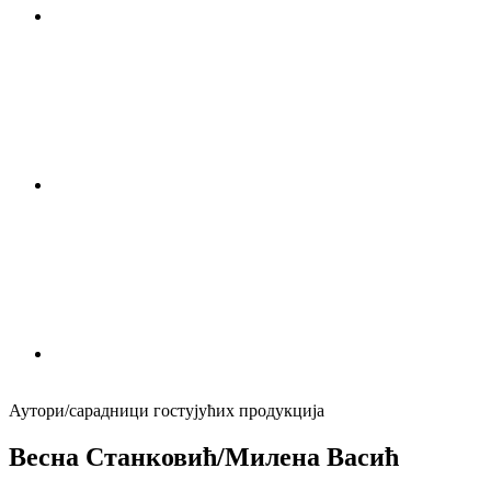
Аутори/сарадници гостујућих продукција
Вeсна Станковић/Милeна Васић