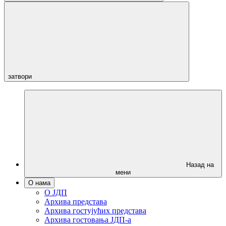
затвори
Назад на
мени
О нама
О ЈДП
Архива представа
Архива гостујућих представа
Архива гостовања ЈДП-а