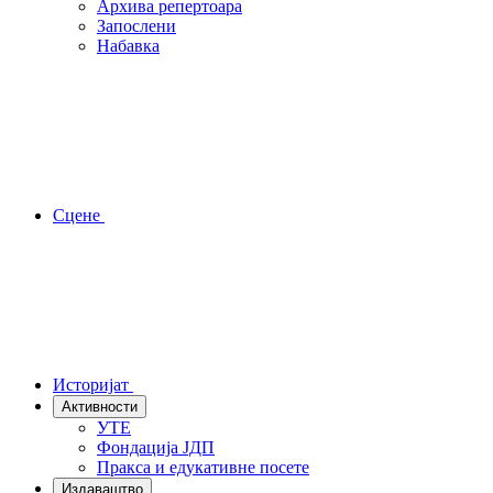
Архива репертоара
Запослени
Набавка
Сцене
Историјат
Активности
УТЕ
Фондација ЈДП
Пракса и едукативне посете
Издаваштво