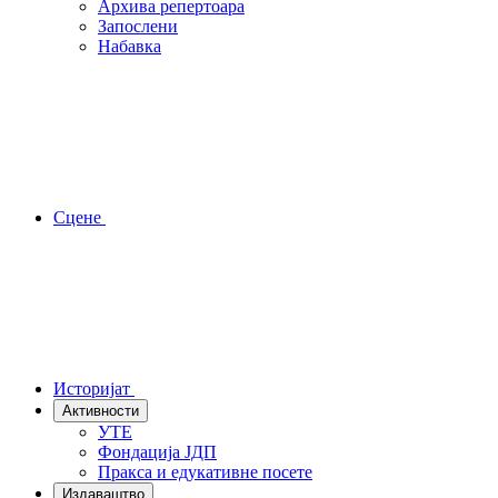
Архива репертоара
Запослени
Набавка
Сцене
Историјат
Активности
УТЕ
Фондација ЈДП
Пракса и едукативне посете
Издаваштво