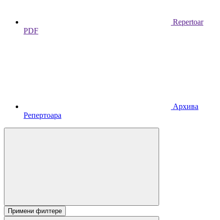
Repertoar
PDF
Архива
Репертоара
Примени филтере