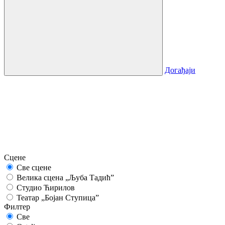
Догађаји
Сцене
Све сцене
Велика сцена „Љуба Тадић”
Студио Ћирилов
Театар „Бојан Ступица”
Филтер
Све