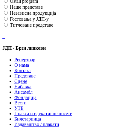
Ostali program
Наше представе
Независна продукција
Гостовања у ЈДП-у
Титловане представе
ЈДП - Брзи линкови
Репертоар
О нама
Контакт
Представе
Сцене
Набавка
Ансамбл
Фондација
Вести
УТЕ
Пракса и едукативне посете
Билетарница
Издаваштво / плакати