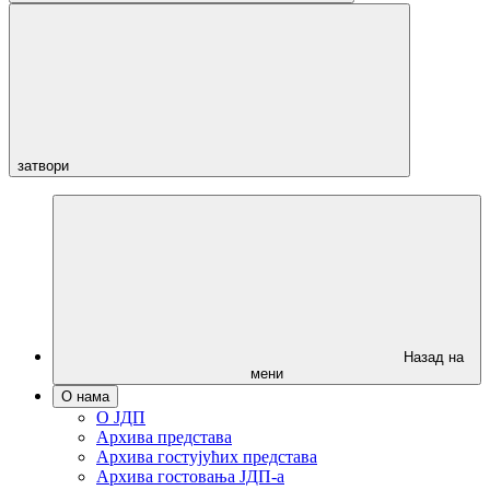
затвори
Назад на
мени
О нама
О ЈДП
Архива представа
Архива гостујућих представа
Архива гостовања ЈДП-а