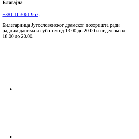
Благајна
+381 11 3061 957;
Билетарница Југословенског драмског позоришта ради
радним данима и суботом од 13.00 до 20.00 и недељом од
18.00 до 20.00.