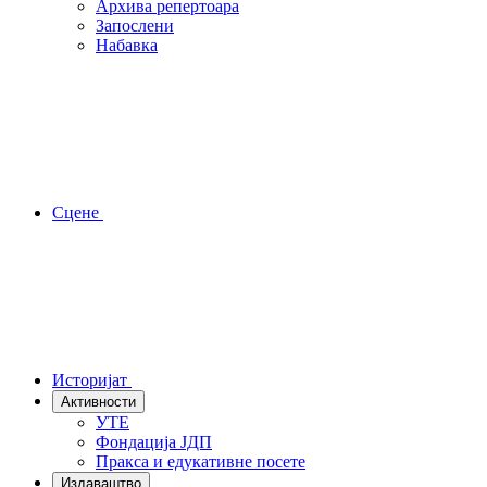
Архива репертоара
Запослени
Набавка
Сцене
Историјат
Активности
УТЕ
Фондација ЈДП
Пракса и едукативне посете
Издаваштво