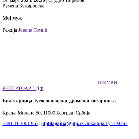
24. март 2023.
20:30
| Студио Ћирилов
Румена Бужаровска
Мој муж
Режија
Јована Томић
ТЕКУЋИ
РЕПЕРТОАР ПДФ
Билетарница Југословенског драмског позоришта
Краља Милана 50, 11000 Београд, Србија
+381 11 3061 957;
jdpblagajna@jdp.rs
Локација Гугл Мапа