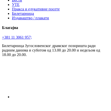
Вести
УТЕ
Пракса и едукативне посете
Билетарница
Издаваштво / плакати
Благајна
+381 11 3061 957;
Билетарница Југословенског драмског позоришта ради
радним данима и суботом од 13.00 до 20.00 и недељом од
18.00 до 20.00.