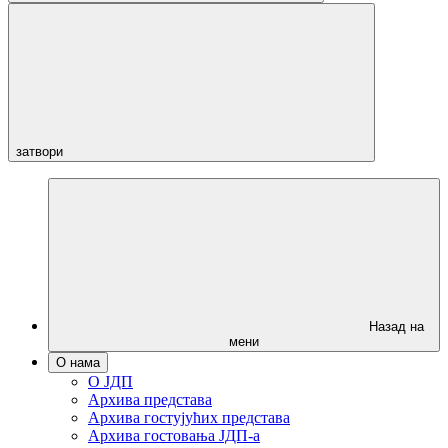
затвори
Назад на
мени
О нама
О ЈДП
Архива представа
Архива гостујућих представа
Архива гостовања ЈДП-а