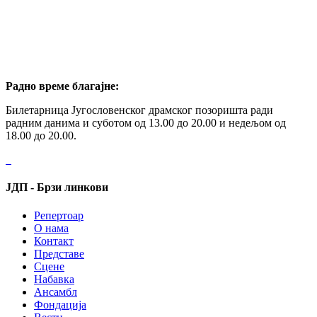
Радно време благајне:
Билетарница Југословенског драмског позоришта ради
радним данима и суботом од 13.00 до 20.00 и недељом од
18.00 до 20.00.
ЈДП - Брзи линкови
Репертоар
О нама
Контакт
Представе
Сцене
Набавка
Ансамбл
Фондација