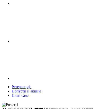
Резервација
Попусти и акције
План сале