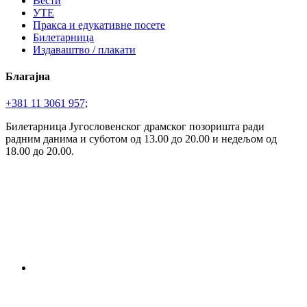
Вести
УТЕ
Пракса и едукативне посете
Билетарница
Издаваштво / плакати
Благајна
+381 11 3061 957;
Билетарница Југословенског драмског позоришта ради
радним данима и суботом од 13.00 до 20.00 и недељом од
18.00 до 20.00.