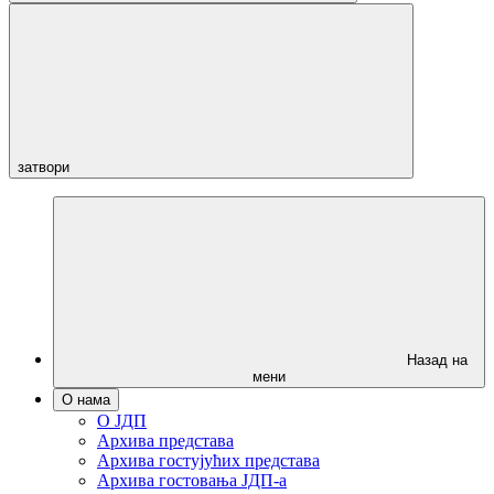
затвори
Назад на
мени
О нама
О ЈДП
Архива представа
Архива гостујућих представа
Архива гостовања ЈДП-а