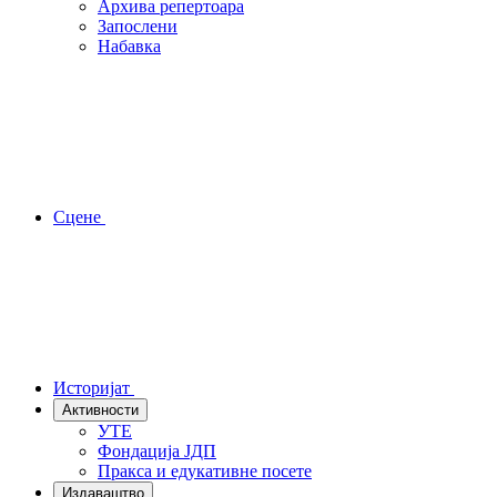
Архива репертоара
Запослени
Набавка
Сцене
Историјат
Активности
УТЕ
Фондација ЈДП
Пракса и едукативне посете
Издаваштво