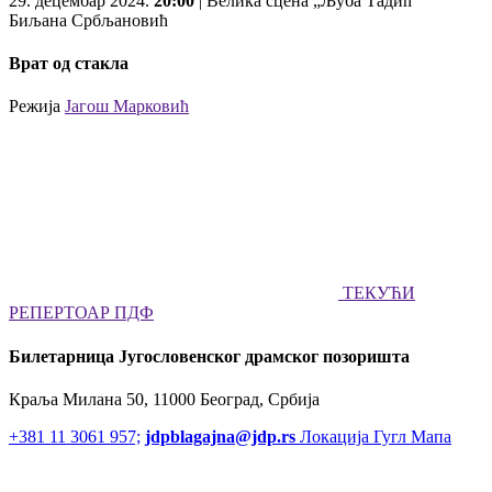
29. децембар 2024.
20:00
| Велика сцена „Љуба Тадић”
Биљана Србљановић
Врат од стакла
Режија
Јагош Марковић
ТЕКУЋИ
РЕПЕРТОАР ПДФ
Билетарница Југословенског драмског позоришта
Краља Милана 50, 11000 Београд, Србија
+381 11 3061 957;
jdpblagajna@jdp.rs
Локација Гугл Мапа