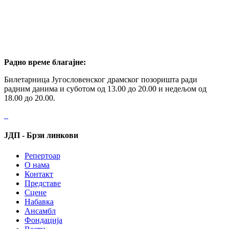
Радно време благајне:
Билетарница Југословенског драмског позоришта ради
радним данима и суботом од 13.00 до 20.00 и недељом од
18.00 до 20.00.
ЈДП - Брзи линкови
Репертоар
О нама
Контакт
Представе
Сцене
Набавка
Ансамбл
Фондација