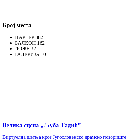
Број места
ПАРТЕР
382
БАЛКОН
162
ЛОЖЕ
32
ГАЛЕРИЈА
10
Велика сцена „Љуба Тадић”
Виртуелна шетња кроз Југословенско драмско позориште