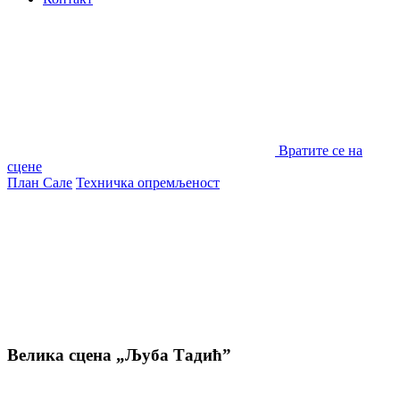
Вратите се на
сцене
План Сале
Техничка опремљеност
Велика сцена „Љуба Тадић”