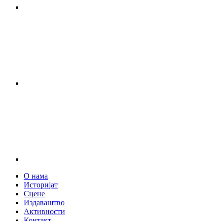
О нама
Историјат
Сцене
Издаваштво
Активности
Контакт