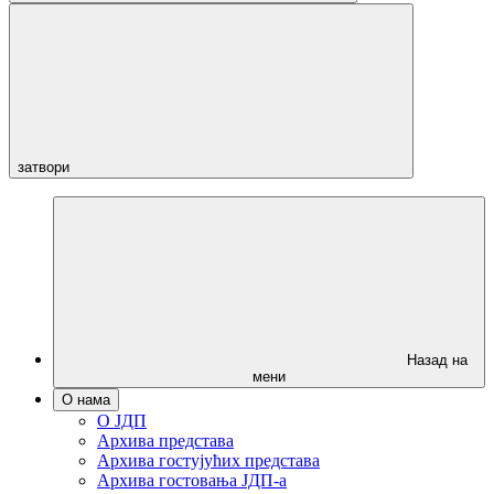
затвори
Назад на
мени
О нама
О ЈДП
Архива представа
Архива гостујућих представа
Архива гостовања ЈДП-а