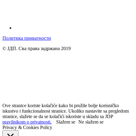
Политика приватности
© ЈДП. Сва права задржана 2019
Ove stranice koriste kolačiće kako bi pružile bolje korisničko
iskustvo i funkcionalnost stranice. Ukoliko nastavite sa pregledom
stranice, slažete se da se kolačići iskoriste u skladu sa JDP
pravilnikom o privatnosti.
Slažem se
Ne slažem se
Privacy & Cookies Policy