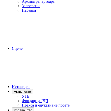
Архива репертоара
Запослени
Набавка
Сцене
Историјат
Активности
УТЕ
Фондација ЈДП
Пракса и едукативне посете
Издаваштво