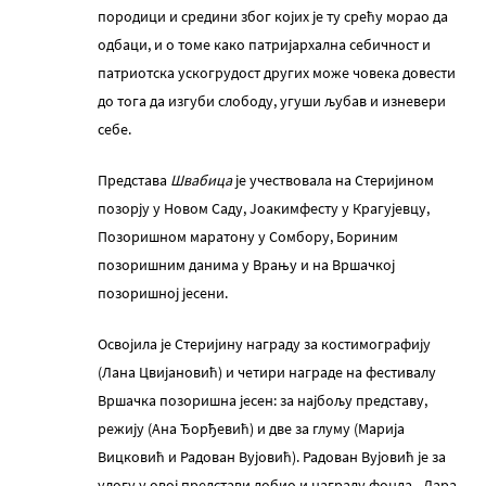
породици и средини због којих је ту срећу морао да
одбаци, и о томе како патријархална себичност и
патриотска ускогрудост других може човека довести
до тога да изгуби слободу, угуши љубав и изневери
себе.
Представа
Швабица
је учествовала на Стеријином
позорју у Новом Саду, Јоакимфесту у Крагујевцу,
Позоришном маратону у Сомбору, Бориним
позоришним данима у Врању и на Вршачкој
позоришној јесени.
Освојила је Стеријину награду за костимографију
(Лана Цвијановић) и четири награде на фестивалу
Вршачка позоришна јесен: за најбољу представу,
режију (Ана Ђорђевић) и две за глуму (Марија
Вицковић и Радован Вујовић). Радован Вујовић је за
улогу у овој представи добио и награду фонда „Дара