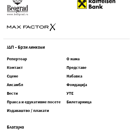
ЈДП - Брзи линкови
Репертоар
О нама
Контакт
Представе
Сцене
Набавка
Ансамбл
Фондација
Вести
УТЕ
Пракса и едукативне посете
Билетарница
Издаваштво / плакати
Благајна