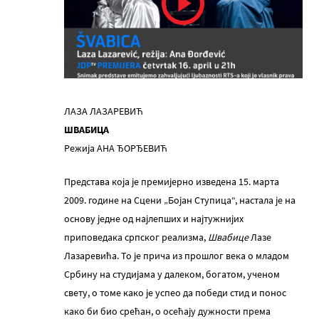
ЛАЗА ЛАЗАРЕВИЋ
ШВАБИЦА
Режија АНА ЂОРЂЕВИЋ
Представа којa је премијерно изведена 15. марта
2009. године на Сцени „Бојан Ступица“, настала је на
основу једне од најлепших и најтужнијих
приповедака српског реализма,
Швабице
Лазе
Лазаревића. То је прича из прошлог века о младом
Србину на студијама у далеком, богатом, ученом
свету, о томе како је успео да победи стид и понос
како би био срећан, о осећају дужности према