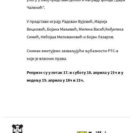
Чаленић“.
У представи играју Радован Вујовић, Марија
Вицковић, Бојана Маљевић, Милена Васић/Анђелика
Симић, Небојша Миловановић и Бојан Лазаров.
Снимак емитујемо захваљујући љубазности РТС-а
који је власник права.
Репризе су у петак 17. и суботу 18. априла у 21ч и у
недељу 19. априла у 18ч и 21ч.