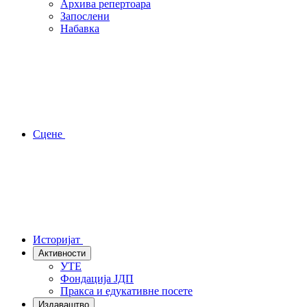
Архива репертоара
Запослени
Набавка
Сцене
Историјат
Активности
УТЕ
Фондација ЈДП
Пракса и едукативне посете
Издаваштво