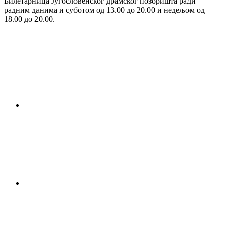
Билетарница Југословенског драмског позоришта ради
радним данима и суботом од 13.00 до 20.00 и недељом од
18.00 до 20.00.