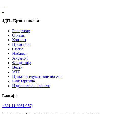
ЈДП - Брзи линкови
Репертоар
О нама
Контакт
Представе
Сцене
Набавка
Ансамбл
Фондација
Вести
УТЕ
Пракса и едукативне посете
Билетарница
Издаваштво / плакати
Благајна
+381 11 3061 957;