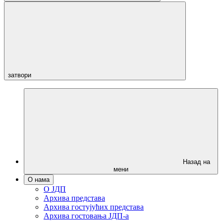
затвори
Назад на
мени
О нама
О ЈДП
Архива представа
Архива гостујућих представа
Архива гостовања ЈДП-а