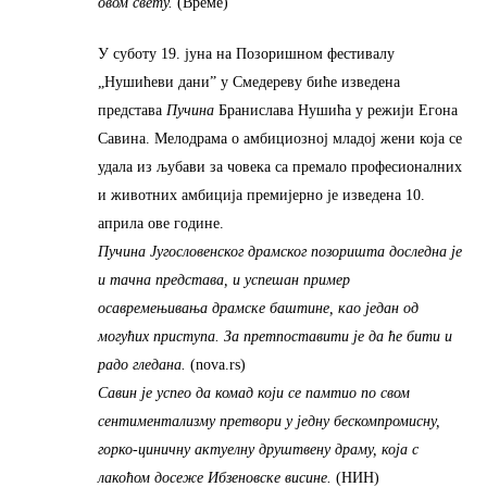
овом свету.
(Време)
У суботу 19. јуна на Позоришном фестивалу
„Нушићеви дани” у Смедереву биће изведена
представа
Пучина
Бранислава Нушића у режији Егона
Савина. Мелодрама о амбициозној младој жени која се
удала из љубави за човека са премало професионалних
и животних амбиција премијерно је изведена 10.
априла ове године.
Пучина Југословенског драмског позоришта доследна је
и тачна представа, и успешан пример
осавремењивања драмске баштине, као један од
могућих приступа. За претпоставити је да ће бити и
радо гледана.
(nova.rs)
Савин је успео да комад који се памтио по свом
сентиментализму претвори у једну бескомпромисну,
горко-циничну актуелну друштвену драму, која с
лакоћом досеже Ибзеновске висине.
(НИН)