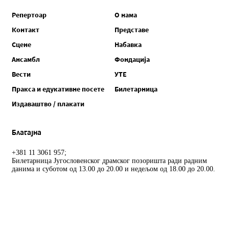
Репертоар
О нама
Контакт
Представе
Сцене
Набавка
Ансамбл
Фондација
Вести
УТЕ
Пракса и едукативне посете
Билетарница
Издаваштво / плакати
Благајна
+381 11 3061 957;
Билетарница Југословенског драмског позоришта ради радним
данима и суботом од 13.00 до 20.00 и недељом од 18.00 до 20.00.