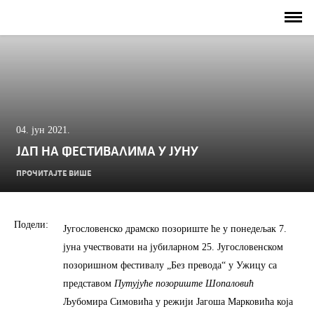
04. јун 2021.
ЈДП НА ФЕСТИВАЛИМА У ЈУНУ
ПРОЧИТАЈТЕ ВИШЕ
Подели:
Југословенско драмско позориште ће у понедељак 7.
јуна учествовати на јубиларном 25. Југословенском
позоришном фестивалу „Без превода“ у Ужицу са
представом
Путујуће позориште Шопаловић
Љубомира Симовића у режији Јагоша Марковића која