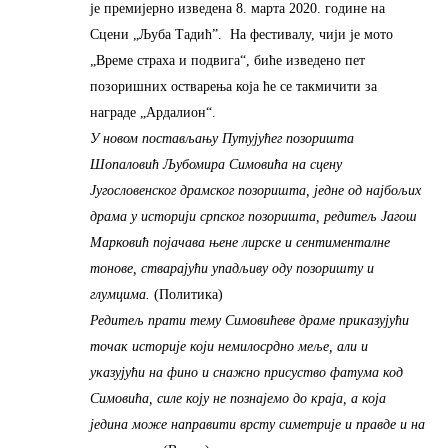
је премијерно изведена 8. марта 2020. године на
Сцени „Љуба Тадић”. На фестивалу, чији је мото
„Време страха и подвига“, биће изведено пет
позоришних остварења која ће се такмичити за
награде „Ардалион“.
У новом постављању Путујућег позоришта
Шопаловић Љубомира Симовића на сцену
Југословенског драмског позоришта, једне од најбољих
драма у историји српског позоришта, редитељ Јагош
Марковић појачава њене лирске и сентименталне
тонове, стварајући упадљиву оду позоришту и
глумцима.
(Политика)
Редитељ прати тему Симовићеве драме приказујући
точак историје који немилосрдно меље, али и
указујући на фино и снажно присуство фатума код
Симовића, силе коју не познајемо до краја, а која
једина може направити врсту симетрије и правде и на