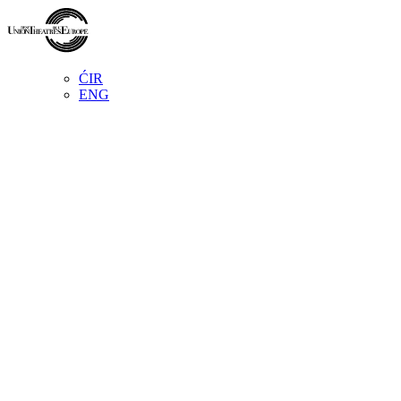
ĆIR
ENG