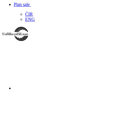
Plan sale
ĆIR
ENG