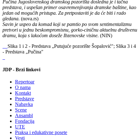
Pučina Jugoslovenskog dramskog pozorišta dosledna je i tačna
predstava, i uspešan primer osavremenjivanja dramske baštine, kao
jedan od mogućih pristupa. Za pretpostaviti je da će biti i rado
gledana.
(nova.rs)
Savin je uspeo da komad koji se pamtio po svom sentimentalizmu
pretvori u jednu beskompromisnu, gorko-ciničnu aktuelnu društvenu
dramu, koja s lakoćom doseže Ibzenovske visine.
(NIN)
Slika 1 i 2 - Predstava „Putujuće pozorište Šopalović"; Slika 3 i 4
- Predstava „Pučina"
JDP - Brzi linkovi
Repertoar
O nama
Kontakt
Predstave
Nabavka
Scene
Ansambl
Fondacija
UTE
Praksa i edukativne posete
Vesti