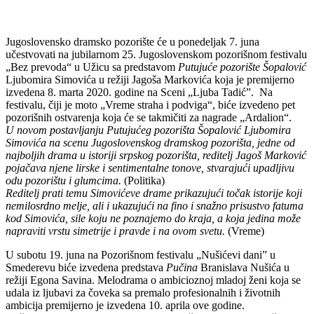
Jugoslovensko dramsko pozorište će u ponedeljak 7. juna
učestvovati na jubilarnom 25. Jugoslovenskom pozorišnom festivalu
„Bez prevoda“ u Užicu sa predstavom
Putujuće pozorište Šopalović
Ljubomira Simovića u režiji Jagoša Markovića koja je premijerno
izvedena 8. marta 2020. godine na Sceni „Ljuba Tadić”. Na
festivalu, čiji je moto „Vreme straha i podviga“, biće izvedeno pet
pozorišnih ostvarenja koja će se takmičiti za nagrade „Ardalion“.
U novom postavljanju Putujućeg pozorišta Šopalović Ljubomira
Simovića na scenu Jugoslovenskog dramskog pozorišta, jedne od
najboljih drama u istoriji srpskog pozorišta, reditelj Jagoš Marković
pojačava njene lirske i sentimentalne tonove, stvarajući upadljivu
odu pozorištu i glumcima.
(Politika)
Reditelj prati temu Simovićeve drame prikazujući točak istorije koji
nemilosrdno melje, ali i ukazujući na fino i snažno prisustvo fatuma
kod Simovića, sile koju ne poznajemo do kraja, a koja jedina može
napraviti vrstu simetrije i pravde i na ovom svetu.
(Vreme)
U subotu 19. juna na Pozorišnom festivalu „Nušićevi dani” u
Smederevu biće izvedena predstava
Pučina
Branislava Nušića u
režiji Egona Savina. Melodrama o ambicioznoj mladoj ženi koja se
udala iz ljubavi za čoveka sa premalo profesionalnih i životnih
ambicija premijerno je izvedena 10. aprila ove godine.