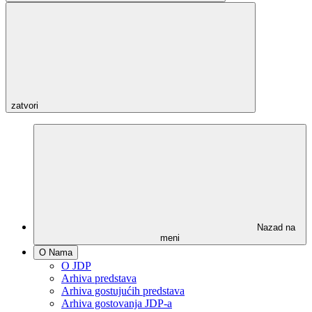
zatvori
Nazad na
meni
O Nama
O JDP
Arhiva predstava
Arhiva gostujućih predstava
Arhiva gostovanja JDP-a