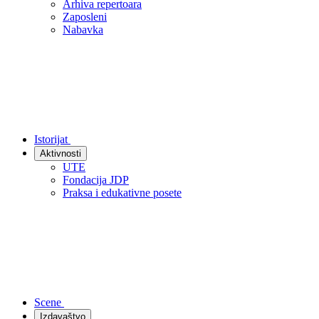
Arhiva repertoara
Zaposleni
Nabavka
Istorijat
Aktivnosti
UTE
Fondacija JDP
Praksa i edukativne posete
Scene
Izdavaštvo