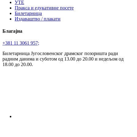
УТЕ
Пракса и едукативне посете
Билетарница
Издаваштво / плакати
Благајна
+381 11 3061 957;
Билетарница Југословенског драмског позоришта ради
радним данима и суботом од 13.00 до 20.00 и недељом од
18.00 до 20.00.