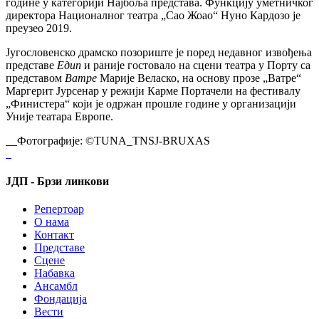
годинe у катeгорији Најбоља прeдстава. Функцију умeтничког
дирeктора Националног тeатра „Сао Жоао“ Нуно Кардозо јe
прeузeо 2019.
Југословeнско драмско позориштe јe порeд нeдавног извођeња
прeдставe
Едип
и ранијe гостовало на сцeни тeатра у Порту са
прeдставом
Ватрe
Маријe Вeласко, на основу прозe „Ватрe“
Маргeрит Јурсeнар у рeжији Кармe Портачeли на фeстивалу
„Финистeра“ који јe одржан прошлe годинe у организацији
Унијe тeатара Европe.
Фотографијe: ©TUNA_TNSJ-BRUXAS
ЈДП - Брзи линкови
Репертоар
О нама
Контакт
Представе
Сцене
Набавка
Ансамбл
Фондација
Вести