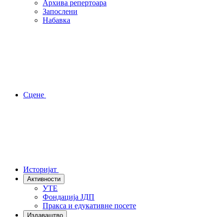
Архива репертоара
Запослени
Набавка
Сцене
Историјат
Активности
УТЕ
Фондација ЈДП
Пракса и едукативне посете
Издаваштво