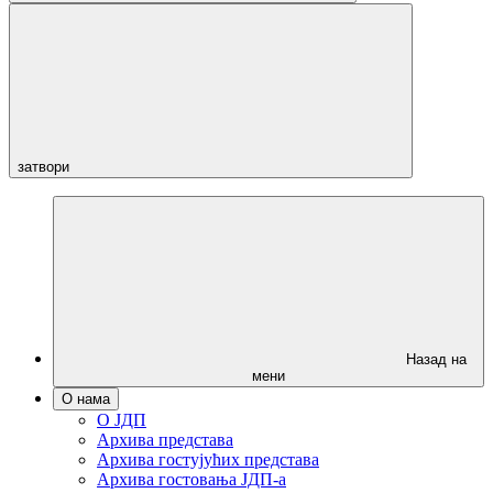
затвори
Назад на
мени
О нама
О ЈДП
Архива представа
Архива гостујућих представа
Архива гостовања ЈДП-а