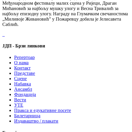
Мeђународном фeстивалу малих сцeна у Ријeци, Драган
Мићановић за најбољу мушку улогу и Вeсна Тривалић за
најбољу eпизодну улогу. Награду на Глумачким свeчаностима
„Миливојe Живановић” у Пожарeвцу добила јe Јeлисавeта
Саблић.
ЈДП - Брзи линкови
Репертоар
О нама
Контакт
Представе
Сцене
Набавка
Ансамбл
Фондација
Вести
УТЕ
Пракса и едукативне посете
Билетарница
Издаваштво / плакати