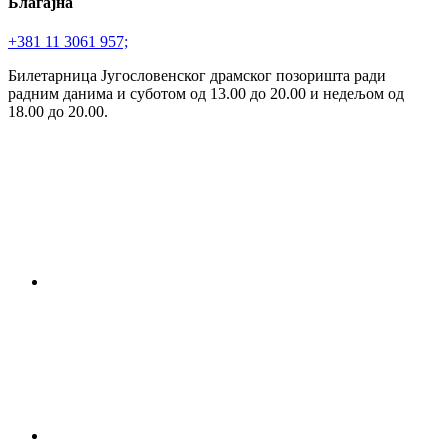
Благајна
+381 11 3061 957;
Билетарница Југословенског драмског позоришта ради
радним данима и суботом од 13.00 до 20.00 и недељом од
18.00 до 20.00.