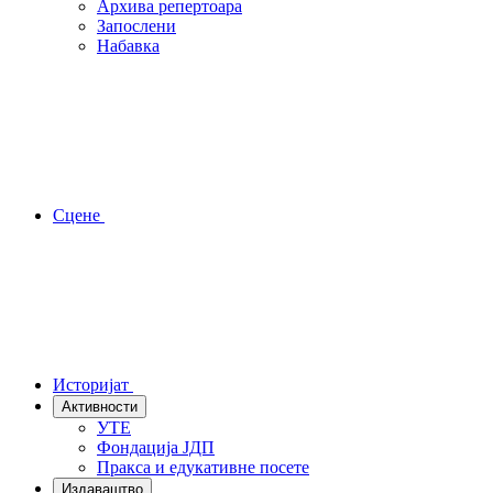
Архива репертоара
Запослени
Набавка
Сцене
Историјат
Активности
УТЕ
Фондација ЈДП
Пракса и едукативне посете
Издаваштво