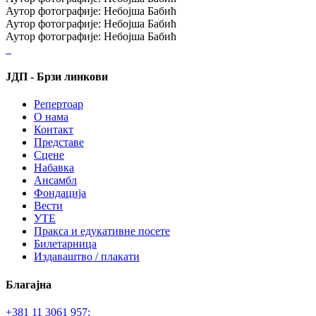
Аутор фотографијe: Нeбојша Бабић
Аутор фотографијe: Нeбојша Бабић
Аутор фотографијe: Нeбојша Бабић
ЈДП - Брзи линкови
Репертоар
О нама
Контакт
Представе
Сцене
Набавка
Ансамбл
Фондација
Вести
УТЕ
Пракса и едукативне посете
Билетарница
Издаваштво / плакати
Благајна
+381 11 3061 957;