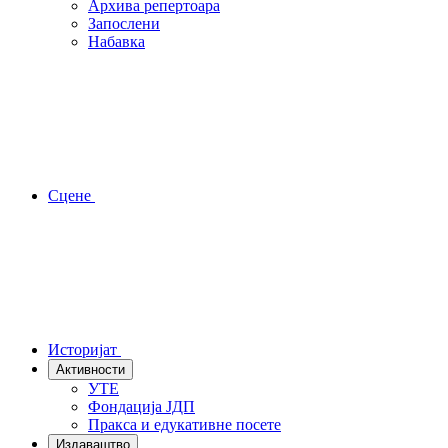
Архива репертоара
Запослени
Набавка
Сцене
Историјат
Активности
УТЕ
Фондација ЈДП
Пракса и едукативне посете
Издаваштво