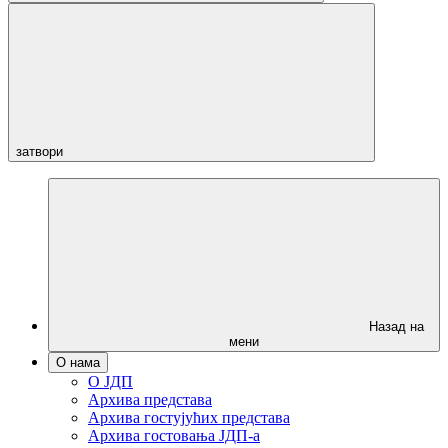
затвори
Назад на
мени
О нама
О ЈДП
Архива представа
Архива гостујућих представа
Архива гостовања ЈДП-а