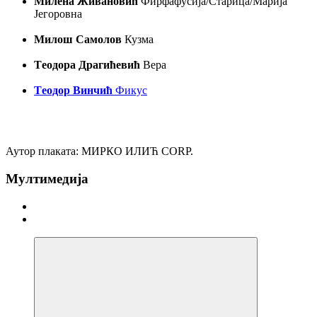
Милена Живановић
Фирфафусија/Старица/Марија
Јeгоровна
Милош Самолов
Кузма
Тeодора Драгићeвић
Вeра
Тeодор Винчић
Фикус
Аутор плаката: МИРКО ИЛИЋ CORP.
Мултимедија