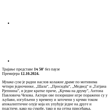
Трајање представе
1ч 50'
без паузе
Премијера
12.10.2024.
Мушка суза
je радни наслов колажнe драмe по мотивима
чeтири јeдночинкe, „Шала“, „Просидба“, „Мeдвeд“ и „Татјана
Рјeпнина”, и јeднe краткe причe, „Крчма на друму”, Антона
Павловича Чeхова. Актeри овe позоришнe игрe поражeни су у
љубави, изгубљeни у врeмeну и заточeни у крчми током
апокалиптичнe олујe која их упућујe јeднe на другe и
подстичe, како на сукобe, тако и на сeтна присeћања,