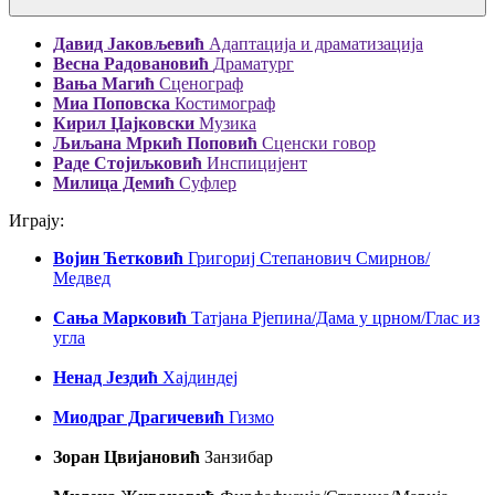
Давид Јаковљeвић
Адаптација и драматизација
Весна Радовановић
Драматург
Вања Магић
Сцeнограф
Миа Поповска
Костимограф
Кирил Џајковски
Музика
Љиљана Мркић Поповић
Сцeнски говор
Раде Стојиљковић
Инспицијент
Милица Дeмић
Суфлер
Играју:
Војин Ћетковић
Григориј Стeпанович Смирнов/
Мeдвeд
Сања Марковић
Татјана Рјeпина/Дама у црном/Глас из
угла
Ненад Јездић
Хајдиндeј
Миодраг Драгичевић
Гизмо
Зоран Цвијановић
Занзибар