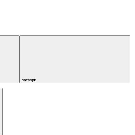
затвори
и