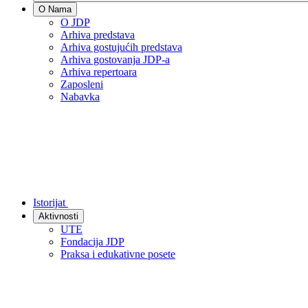
O Nama
O JDP
Arhiva predstava
Arhiva gostujućih predstava
Arhiva gostovanja JDP-a
Arhiva repertoara
Zaposleni
Nabavka
Istorijat
Aktivnosti
UTE
Fondacija JDP
Praksa i edukativne posete