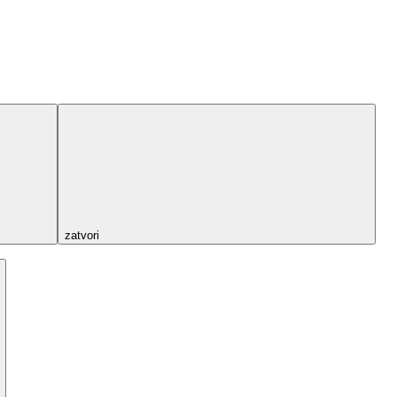
zatvori