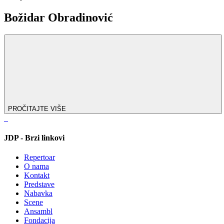
Božidar Obradinović
PROČITAJTE VIŠE
JDP - Brzi linkovi
Repertoar
O nama
Kontakt
Predstave
Nabavka
Scene
Ansambl
Fondacija