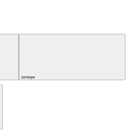
затвори
и