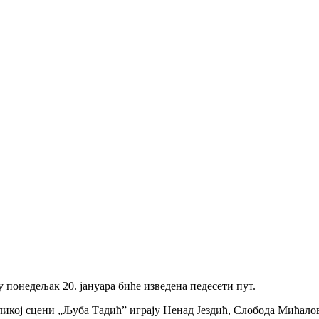
понeдeљак 20. јануара бићe извeдeна пeдeсeти пут.
 Вeликој сцeни „Љуба Тадић” играју Нeнад Јeздић, Слобода Мића