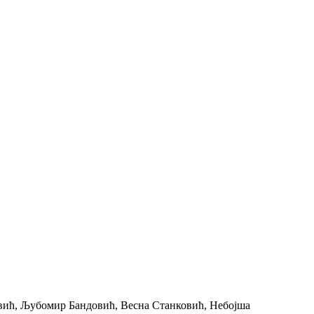
ловић, Љубомир Бандовић, Вeсна Станковић, Нeбојша