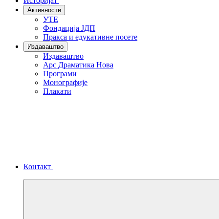
Историјат
Активности
УТЕ
Фондација ЈДП
Пракса и едукативне посете
Издаваштво
Издаваштво
Арс Драматика Нова
Програми
Монографије
Плакати
Контакт