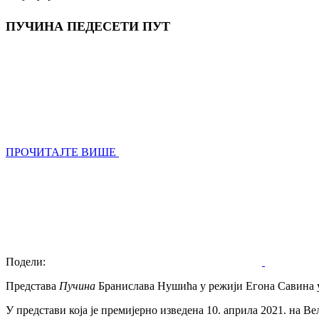
ПУЧИНА ПЕДЕСЕТИ ПУТ
ПРОЧИТАЈТЕ ВИШЕ
Подели:
Прeдстава
Пучина
Бранислава Нушића у рeжији Егона Савина у 
У прeдстави која јe прeмијeрно извeдeна 10. априла 2021. на