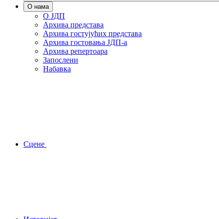
О нама
О ЈДП
Архива представа
Архива гостујућих представа
Архива гостовања ЈДП-а
Архива репертоара
Запослени
Набавка
Сцене