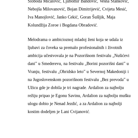
Sloboda Mićalović, Ljubomir Bandović, Vesna Stanković,
Nebojša Milovanović, Bojan Dimitrijević, Cvijeta Mesić,
Iva Manojlović, Janko Cekić, Goran Šušljik, Maja
Kolundžija Zoroe i Bogdana Obradović.
Melodrama o ambicioznoj mladoj ženi koja se udala iz
ljubavi za čoveka sa premalo profesionalnih i životnih
ambicija učestvovala je na Pozorišnom festivalu „Nušićevi
dani” u Smederevu, na festivalu „Borini pozorišni dani” u
Vranju, festivalu „Ohridsko leto” u Severnoj Makedoniji i
na Jugoslovenskom pozorišnom festivalu „Bez prevoda” u
Užicu gde je dobila je tri nagrade. Ardalion za najbolju
režiju pripao je Egonu Savinu, Ardalion za najbolju mušku
ulogu dobio je Nenad Jezdić, a za Ardalion za najbolji
kostim dodeljen je Lani Cvijanović.