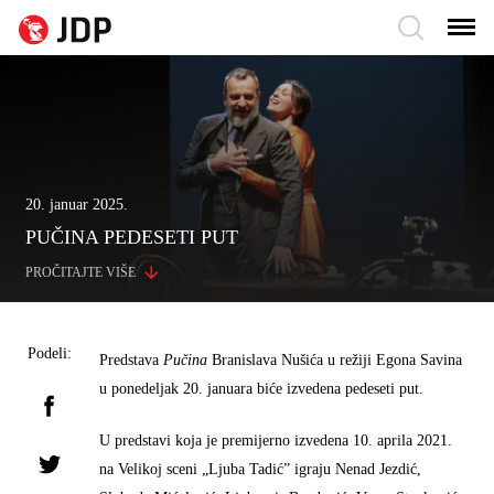
20. januar 2025.
PUČINA PEDESETI PUT
PROČITAJTE VIŠE
Podeli:
Predstava
Pučina
Branislava Nušića u režiji Egona Savina
u ponedeljak 20. januara biće izvedena pedeseti put.
U predstavi koja je premijerno izvedena 10. aprila 2021.
na Velikoj sceni „Ljuba Tadić” igraju Nenad Jezdić,