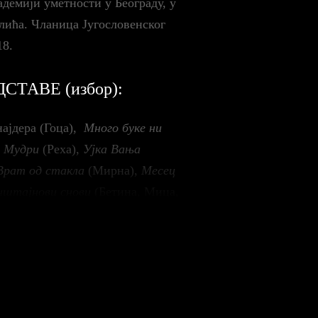
демији уметности у Београду, у
лића. Чланица Југословенског
18.
ТАВЕ (избор):
најдeра (Гоца),
Много буке ни
 Мудри
(Реха),
Ујка Вања
Врат од стакла
(Мирна),
Месец
нштајнови снови
(Бетина, Мица,
да Доменика),
Тартиф
Олга ),
Хотел Слободан промет
аја),
Казимир и Каролина
(Ели);