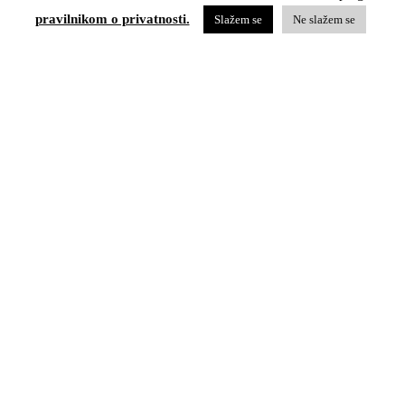
pravilnikom o privatnosti.
Slažem se
Ne slažem se