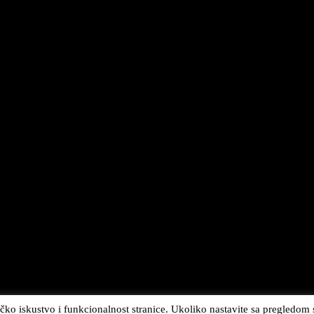
ičko iskustvo i funkcionalnost stranice. Ukoliko nastavite sa pregledom st