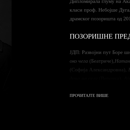
Дипломирала глуму на Ака
класи проф. Небојше Дуга
драмског позоришта од 20
ПОЗОРИШНЕ ПРЕДС
ЈДП: Развојни пут Борe ш
око чега
(Беатриче),
Натан
(Софија Александровна),
дана на селу
(Верочка),
Ај
Ђузепина, Балерина, Мла
(Маријана),
Под жрвњем
(
ПРОЧИТАЈТЕ ВИШЕ
(Викторија);
АТЕЉЕ 212:
Струјосек
(Ст