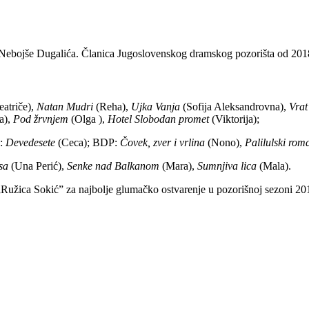
 Nebojše Dugalića. Članica Jugoslovenskog dramskog pozorišta od 201
atriče),
Natan Mudri
(Reha),
Ujka Vanja
(Sofija Aleksandrovna),
Vrat
a),
Pod žrvnjem
(Olga ),
Hotel Slobodan promet
(Viktorija);
d:
Devedesete
(Ceca); BDP:
Čovek, zver i vrlina
(Nono),
Palilulski rom
sa
(Una Perić),
Senke nad Balkanom
(Mara),
Sumnjiva lica
(Mala).
žica Sokić” za najbolje glumačko ostvarenje u pozorišnoj sezoni 20