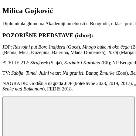
Milica Gojković
Diplomirala glumu na Akademiji umetnosti u Beogradu, u klasi prof.
POZORIŠNE PREDSTAVE (izbor):
JDP:
Razvojni put Bore šnajdera
(Goca),
Mnogo buke ni oko čega
(Be
(Betina, Mica, Đuzepina, Balerina, Mlada Domenika),
Tartif
(Marijan
ATELJE 212:
Strujosek
(Staja),
Kazimir i Karolina
(Eli); NP Beogra
TV:
Sablja
,
Tunel
,
Južni vetar: Na granici
,
Bunar,
Žmurke
(Zora),
Be
NAGRADE: Godišnja nagrada JDP (kolektivne 2023, 2019, 2017), „Ru
Senke nad Balkanom
), FEDIS 2018.