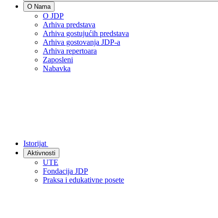
O Nama
O JDP
Arhiva predstava
Arhiva gostujućih predstava
Arhiva gostovanja JDP-a
Arhiva repertoara
Zaposleni
Nabavka
Istorijat
Aktivnosti
UTE
Fondacija JDP
Praksa i edukativne posete