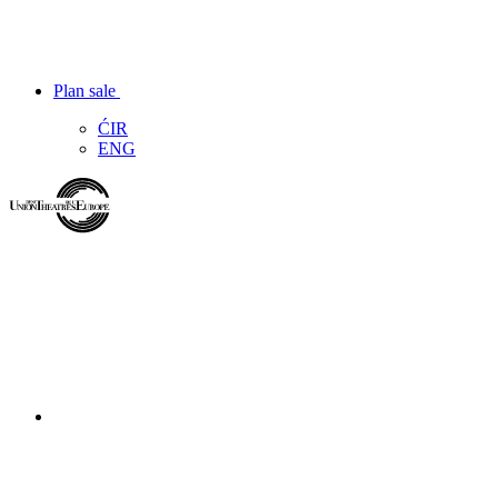
Plan sale
ĆIR
ENG