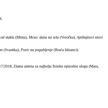
8.
 od stakla
(Mirna),
Mesec dana na selu
(Veročka),
Ajnštajnovi snovi
an
(Svastika),
Poziv na pogubljenje
(Braća blizanci).
17/2018, Zlatna
antena
za najbolju žensku epizodnu ulogu (Mara,