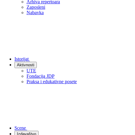
Arhiva repertoara
Zaposleni
Nabavka
Istorijat
Aktivnosti
UTE
Fondacija JDP
Praksa i edukativne posete
Scene
Izdavaštvo