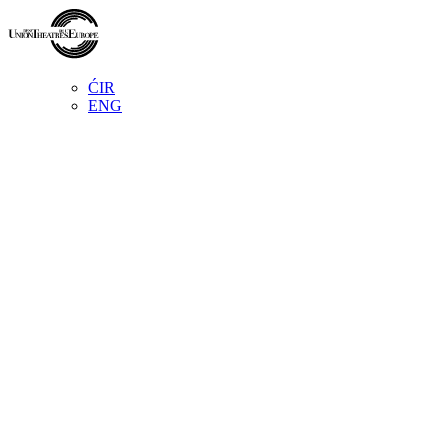
ĆIR
ENG