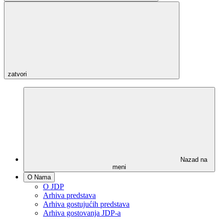
zatvori
Nazad na
meni
O Nama
O JDP
Arhiva predstava
Arhiva gostujućih predstava
Arhiva gostovanja JDP-a