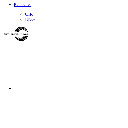
Plan sale
ĆIR
ENG