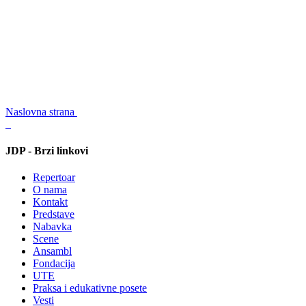
Naslovna strana
JDP - Brzi linkovi
Repertoar
O nama
Kontakt
Predstave
Nabavka
Scene
Ansambl
Fondacija
UTE
Praksa i edukativne posete
Vesti