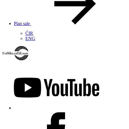
Plan sale
ĆIR
ENG