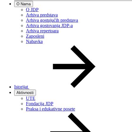
O Nama
O JDP
Arhiva predstava
Arhiva gostujućih predstava
Arhiva gostovanja JDP-a
Arhiva repertoara
Zaposleni
Nabavka
Istorijat
Aktivnosti
UTE
Fondacija JDP
Praksa i edukativne posete