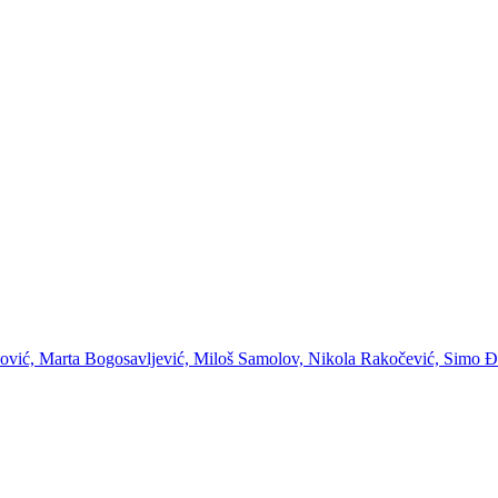
jlović, Marta Bogosavljević, Miloš Samolov, Nikola Rakočević, Simo 