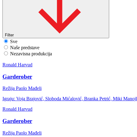
Filter
Sve
Naše predstave
Nezavisna produkcija
Ronald Harvud
Garderober
Režija Paolo Mađeli
Igraju: Voja Brajović, Sloboda Mićalović, Branka Petrić, Miki Mano
Ronald Harvud
Garderober
Režija Paolo Mađeli