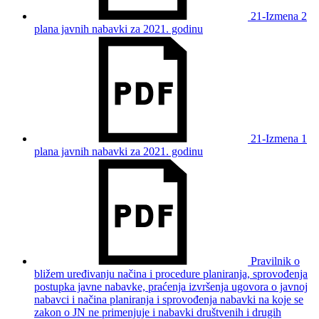
21-Izmena 2
plana javnih nabavki za 2021. godinu
21-Izmena 1
plana javnih nabavki za 2021. godinu
Pravilnik o
bližem uređivanju načina i procedure planiranja, sprovođenja
postupka javne nabavke, praćenja izvršenja ugovora o javnoj
nabavci i načina planiranja i sprovođenja nabavki na koje se
zakon o JN ne primenjuje i nabavki društvenih i drugih