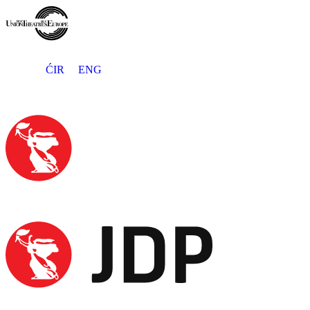
ĆIR
ENG