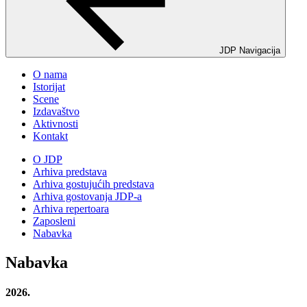
JDP Navigacija
O nama
Istorijat
Scene
Izdavaštvo
Aktivnosti
Kontakt
O JDP
Arhiva predstava
Arhiva gostujućih predstava
Arhiva gostovanja JDP-a
Arhiva repertoara
Zaposleni
Nabavka
Nabavka
2026.