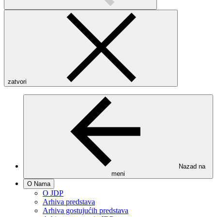
zatvori
Nazad na
meni
O Nama
O JDP
Arhiva predstava
Arhiva gostujućih predstava