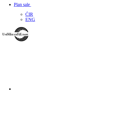
Plan sale
ĆIR
ENG