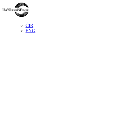
ĆIR
ENG