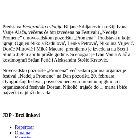
Predstava
Beogradska trilogija
Biljane Srbljanović u režiji Ivana
Vanje Alača, večeras će biti izvedena na Festivalu „Nedelja
Promene” u novosadskom pozorištu „Promena”. Predstava u kojoj
igraju Ognjen Nikola Radulović, Lenka Petrović, Nikolina Vujević,
Đorđe Mitrović i Miloš Macura, premijerno je izvedena na Sceni
Studio JDP u aprilu prošle godine. Scenograf je Ivan Vanja Alač a
kostimografi Srđan Perić i Aleksandra Stošić Krstović.
Novosadsko pozorište „Promena“ već sedam godina organizuje
festival „Nedelja Promene“ na Dan pozorišta 20. februara.
Ovogodišnji festival, posvećen nedavno preminuloj glumici i
organizatorki festivala Dostani Nikolić, trajaće do 1. marta i biće
najveći i najduži do sada.
JDP - Brzi linkovi
Repertoar
O nama