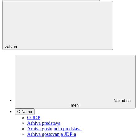
zatvori
Nazad na
meni
O Nama
O JDP
Arhiva predstava
Arhiva gostujućih predstava
Arhiva gostovanja JDP-a