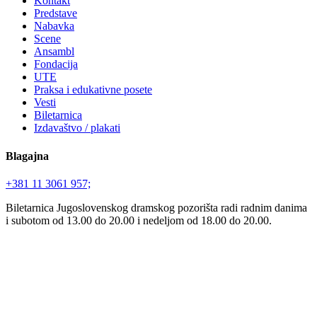
Kontakt
Predstave
Nabavka
Scene
Ansambl
Fondacija
UTE
Praksa i edukativne posete
Vesti
Biletarnica
Izdavaštvo / plakati
Blagajna
+381 11 3061 957;
Biletarnica Jugoslovenskog dramskog pozorišta radi radnim danima
i subotom od 13.00 do 20.00 i nedeljom od 18.00 do 20.00.