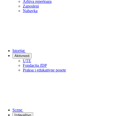
Arhiva repertoara
Zaposleni
Nabavka
Istorijat
Aktivnosti
UTE
Fondacija JDP
Praksa i edukativne posete
Scene
Izdavaštvo