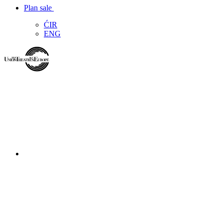
Plan sale
ĆIR
ENG