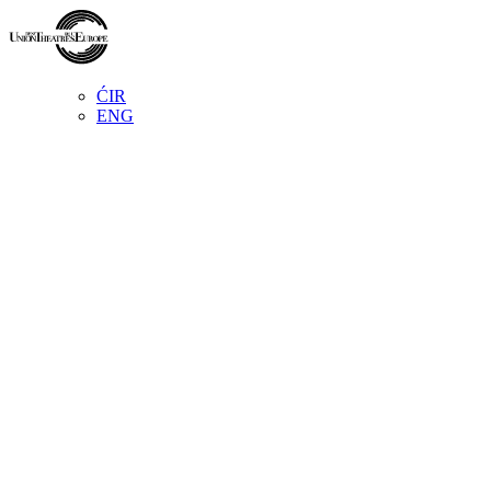
ĆIR
ENG