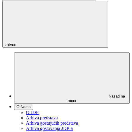
zatvori
Nazad na
meni
O Nama
O JDP
Arhiva predstava
Arhiva gostujućih predstava
Arhiva gostovanja JDP-a