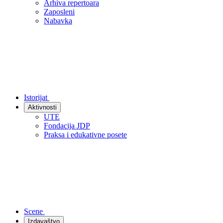
Arhiva repertoara
Zaposleni
Nabavka
Istorijat
Aktivnosti
UTE
Fondacija JDP
Praksa i edukativne posete
Scene
Izdavaštvo