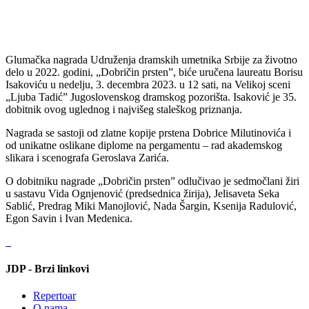
Glumačka nagrada Udruženja dramskih umetnika Srbije za životno
delo u 2022. godini, „Dobričin prsten”, biće uručena laureatu Borisu
Isakoviću u nedelju, 3. decembra 2023. u 12 sati, na Velikoj sceni
„Ljuba Tadić” Jugoslovenskog dramskog pozorišta. Isaković je 35.
dobitnik ovog uglednog i najvišeg staleškog priznanja.
Nagrada se sastoji od zlatne kopije prstena Dobrice Milutinovića i
od unikatne oslikane diplome na pergamentu – rad akademskog
slikara i scenografa Geroslava Zarića.
O dobitniku nagrade „Dobričin prsten” odlučivao je sedmočlani žiri
u sastavu Vida Ognjenović (predsednica žirija), Jelisaveta Seka
Sablić, Predrag Miki Manojlović, Nada Šargin, Ksenija Radulović,
Egon Savin i Ivan Medenica.
JDP - Brzi linkovi
Repertoar
O nama