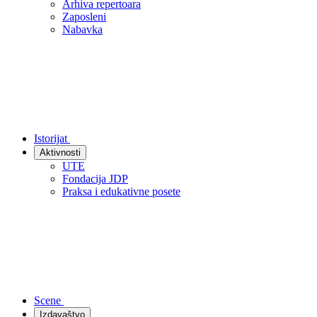
Arhiva repertoara
Zaposleni
Nabavka
Istorijat
Aktivnosti
UTE
Fondacija JDP
Praksa i edukativne posete
Scene
Izdavaštvo