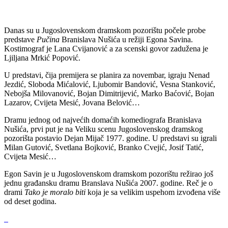
Danas su u Jugoslovenskom dramskom pozorištu počele probe
predstave
Pučina
Branislava Nušića u režiji Egona Savina.
Kostimograf je Lana Cvijanović a za scenski govor zadužena je
Ljiljana Mrkić Popović.
U predstavi, čija premijera se planira za novembar, igraju Nenad
Jezdić, Sloboda Mićalović, Ljubomir Bandović, Vesna Stanković,
Nebojša Milovanović, Bojan Dimitrijević, Marko Baćović, Bojan
Lazarov, Cvijeta Mesić, Jovana Belović…
Dramu jednog od najvećih domaćih komediografa Branislava
Nušića, prvi put je na Veliku scenu Jugoslovenskog dramskog
pozorišta postavio Dejan Mijač 1977. godine. U predstavi su igrali
Milan Gutović, Svetlana Bojković, Branko Cvejić, Josif Tatić,
Cvijeta Mesić…
Egon Savin je u Jugoslovenskom dramskom pozorištu režirao još
jednu građansku dramu Branslava Nušića 2007. godine. Reč je o
drami
Tako je moralo biti
koja je sa velikim uspehom izvođena više
od deset godina.