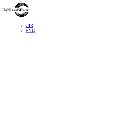
ĆIR
ENG