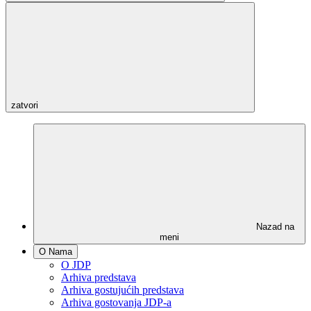
zatvori
Nazad na
meni
O Nama
O JDP
Arhiva predstava
Arhiva gostujućih predstava
Arhiva gostovanja JDP-a