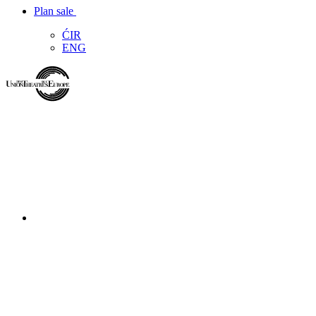
Plan sale
ĆIR
ENG