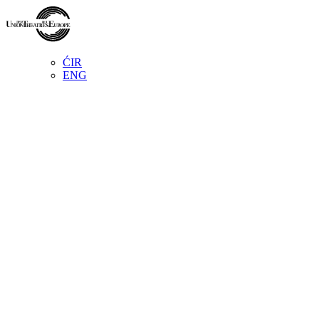
ĆIR
ENG