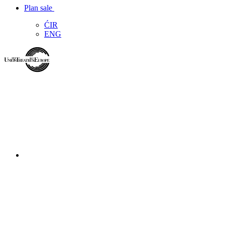
Plan sale
ĆIR
ENG