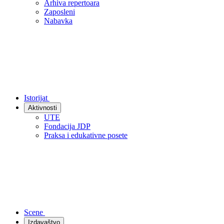
Arhiva repertoara
Zaposleni
Nabavka
Istorijat
Aktivnosti
UTE
Fondacija JDP
Praksa i edukativne posete
Scene
Izdavaštvo