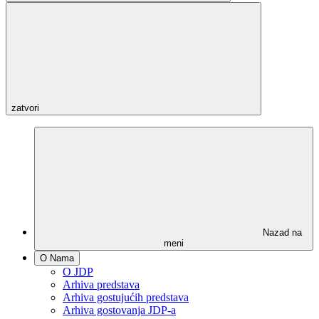
zatvori
Nazad na
meni
O Nama
O JDP
Arhiva predstava
Arhiva gostujućih predstava
Arhiva gostovanja JDP-a