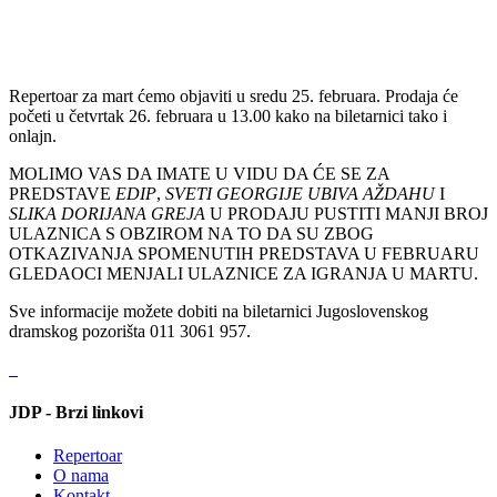
Repertoar za mart ćemo objaviti u sredu 25. februara. Prodaja će
početi u četvrtak 26. februara u 13.00 kako na biletarnici tako i
onlajn.
MOLIMO VAS DA IMATE U VIDU DA ĆE SE ZA
PREDSTAVE
EDIP
,
SVETI GEORGIJE UBIVA AŽDAHU
I
SLIKA DORIJANA GREJA
U PRODAJU PUSTITI MANJI BROJ
ULAZNICA S OBZIROM NA TO DA SU ZBOG
OTKAZIVANJA SPOMENUTIH PREDSTAVA U FEBRUARU
GLEDAOCI MENJALI ULAZNICE ZA IGRANJA U MARTU.
Sve informacije možete dobiti na biletarnici Jugoslovenskog
dramskog pozorišta 011 3061 957.
JDP - Brzi linkovi
Repertoar
O nama
Kontakt