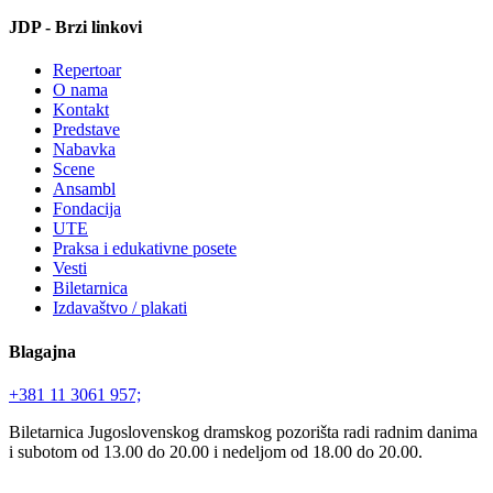
JDP - Brzi linkovi
Repertoar
O nama
Kontakt
Predstave
Nabavka
Scene
Ansambl
Fondacija
UTE
Praksa i edukativne posete
Vesti
Biletarnica
Izdavaštvo / plakati
Blagajna
+381 11 3061 957;
Biletarnica Jugoslovenskog dramskog pozorišta radi radnim danima
i subotom od 13.00 do 20.00 i nedeljom od 18.00 do 20.00.