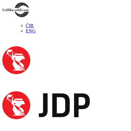
ĆIR
ENG