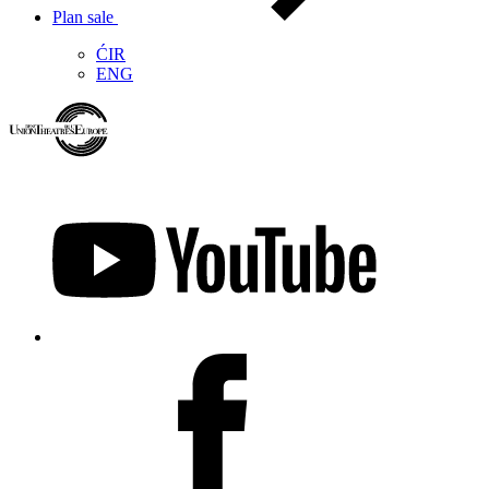
Plan sale
ĆIR
ENG